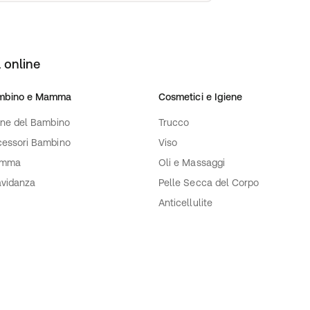
 online
mbino e Mamma
Cosmetici e Igiene
ene del Bambino
Trucco
essori Bambino
Viso
mma
Oli e Massaggi
vidanza
Pelle Secca del Corpo
Anticellulite