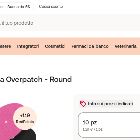
Codici sconto
er - Buono da 5€
 il tuo prodotto
ssere
Integratori
Cosmetici
Farmaci da banco
Veterinaria
ra Overpatch - Round
Info sui prezzi indicati
+119
10 pz
RedPoints
1,19 € / 1 pz