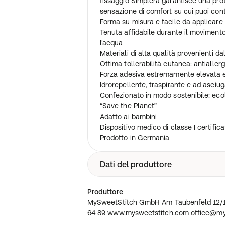
fissaggio Simplera garantisce una pro
sensazione di comfort su cui puoi cont
Forma su misura e facile da applicare 
Tenuta affidabile durante il movimento,
l'acqua
Materiali di alta qualità provenienti d
Ottima tollerabilità cutanea: antiallergi
Forza adesiva estremamente elevata e
Idrorepellente, traspirante e ad asciu
Confezionato in modo sostenibile: eco
“Save the Planet”
Adatto ai bambini
Dispositivo medico di classe I certific
Prodotto in Germania
Dati del produttore
MySweetStitch GmbH Am Taubenfeld 1
Produttore
6221 715 64 89 www.mysweetstitch.c
MySweetStitch GmbH Am Taubenfeld 12/1 
office@mysweetstitch.com
64 89 www.mysweetstitch.com office@my