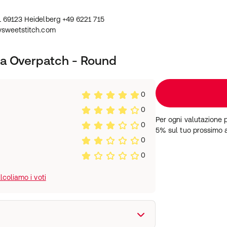
69123 Heidelberg +49 6221 715
sweetstitch.com
ra Overpatch - Round
0
0
Per ogni valutazione 
0
5% sul tuo prossimo 
0
0
coliamo i voti