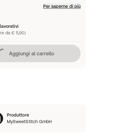
Per saperne di più
lavorativi
re da € 5,90)
Caricamento in corso
Aggiungi al carrello
Produttore
MySweetStitch GmbH