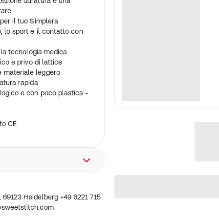
tezione duratura e una
are.
per il tuo Simplera
 lo sport e il contatto con
alla tecnologia medica
co e privo di lattice
 materiale leggero
gatura rapida
logico e con poco plastica -
ato CE
2/1 69123 Heidelberg +49
om
69123 Heidelberg +49 6221 715
sweetstitch.com