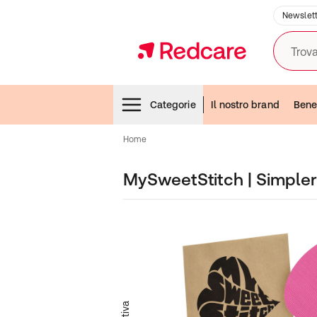
Newslett
Trova
Menubar
Categorie
Il nostro brand
Bene
Home
MySweetStitch | Simple