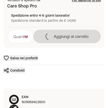
Venduto e spedito da
Per saperne di più
Care Shop Pro
Spedizione entro 4-6 giorni lavorativi
Spedizione standard (a partire da € 14,99)
Caricamento in co
Aggiungi al carrello
Quantità
Salva nei preferiti
Condividi
EAN
606959413900