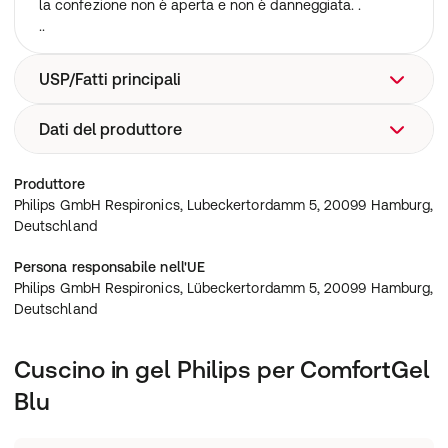
la confezione non è aperta e non è danneggiata. .
..
USP/Fatti principali
Dati del produttore
Maschera a pieno facciale
Philips GmbH Respironics, Lubeckertordamm 5, 20099
Produttore
Hamburg, Deutschland
Philips GmbH Respironics, Lubeckertordamm 5, 20099 Hamburg,
Deutschland
Persona responsabile nell'UE
Philips GmbH Respironics, Lübeckertordamm 5, 20099 Hamburg,
Deutschland
Cuscino in gel Philips per ComfortGel
Blu