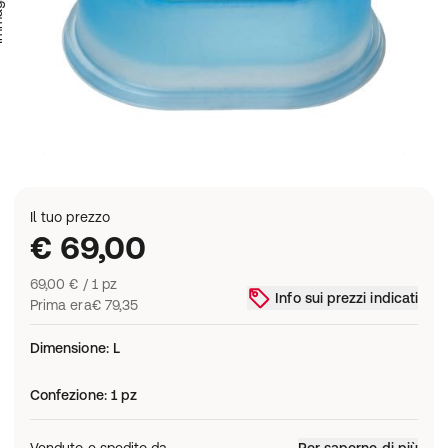
Il tuo prezzo
€ 69,00
69,00 € / 1 pz
Info sui prezzi indicati
Prima era
€ 79,35
Dimensione
:
L
Confezione
:
1 pz