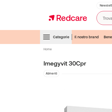
Newslett
Trova
Menubar
Categorie
Il nostro brand
Bene
Home
Imegyvit 30Cpr
Alimenti