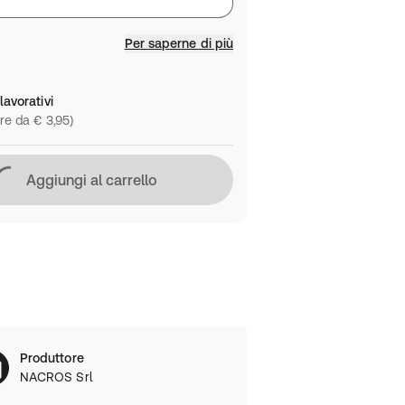
Per saperne di più
lavorativi
re da € 3,95)
Caricamento in corso
Aggiungi al carrello
Produttore
NACROS Srl