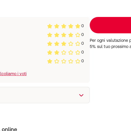
0
0
Per ogni valutazione 
0
5% sul tuo prossimo 
0
0
coliamo i voti
 online