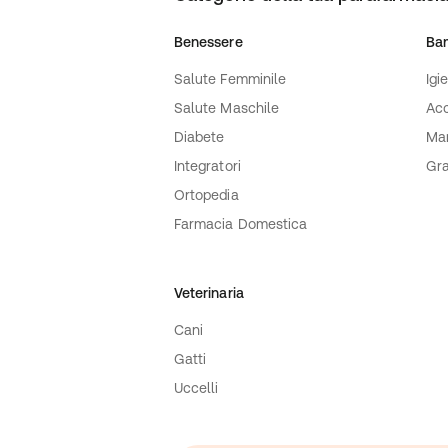
Benessere
Ba
Salute Femminile
Igi
Salute Maschile
Acc
Diabete
Ma
Integratori
Gra
Ortopedia
Farmacia Domestica
Veterinaria
Cani
Gatti
Uccelli