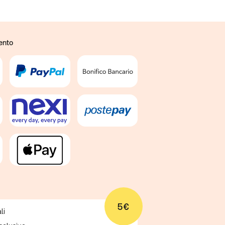
ento
5€
li