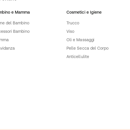
mbino e Mamma
Cosmetici e Igiene
ene del Bambino
Trucco
essori Bambino
Viso
mma
Oli e Massaggi
vidanza
Pelle Secca del Corpo
Anticellulite