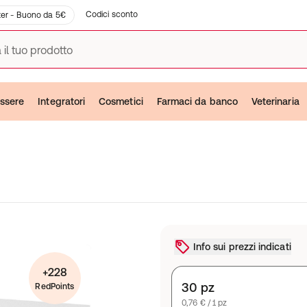
Codici sconto
er - Buono da 5€
 il tuo prodotto
ssere
Integratori
Cosmetici
Farmaci da banco
Veterinaria
Info sui prezzi indicati
+228
30 pz
RedPoints
0,76 € / 1 pz