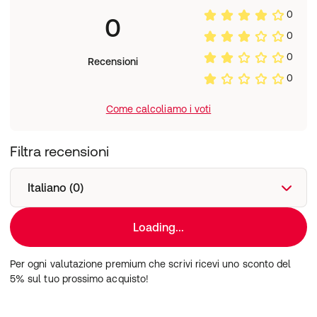
Nebulizzare 1 o 2 spruzzi nella cavità nasale una o più
0
volte al giorno secondo necessità.
0
Ingredienti:
0
Acqua depurata; sodio cloruro; conservanti: sodio
0
benzoato e potassio sorbato; acido citrico.
Recensioni
0
Come calcoliamo i voti
Filtra recensioni
Italiano (0)
Loading...
Per ogni valutazione premium che scrivi ricevi uno sconto del
5% sul tuo prossimo acquisto!