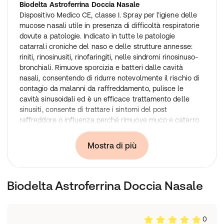
Biodelta Astroferrina Doccia Nasale
Dispositivo Medico CE, classe I. Spray per l’igiene delle
mucose nasali utile in presenza di difficoltà respiratorie
dovute a patologie. Indicato in tutte le patologie
catarrali croniche del naso e delle strutture annesse:
riniti, rinosinusiti, rinofaringiti, nelle sindromi rinosinuso-
bronchiali. Rimuove sporcizia e batteri dalle cavità
nasali, consentendo di ridurre notevolmente il rischio di
contagio da malanni da raffreddamento, pulisce le
cavità sinusoidali ed è un efficace trattamento delle
sinusiti, consente di trattare i sintomi del post
raffreddore o influenza perché rimuove muco e catarro
dalle cavità delle alte vie respiratorie, è un ausilio nel
trattamento dell’asma, viene anche impiegata con
Mostra di più
successo per le affezione alle orecchie, infiammazioni
dell’orecchio medio, delle otiti, etc. Aiuta a migliorare la
sensibilità olfattiva e per questo a riacquistare l’odorato
Biodelta Astroferrina Doccia Nasale
e in parte ad acuire il gusto e migliorare i processi
digestivi.
Modo d'uso:
Rimuovere il tappo e posizionare l’erogatore nella narice.
0