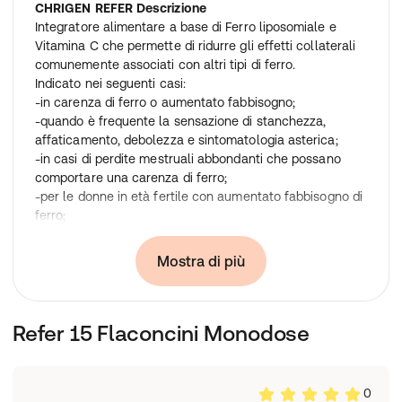
CHRIGEN
REFER
Descrizione
Integratore alimentare a base di Ferro liposomiale e
Vitamina C che permette di ridurre gli effetti collaterali
comunemente associati con altri tipi di ferro.
Indicato nei seguenti casi:
-in carenza di ferro o aumentato fabbisogno;
-quando è frequente la sensazione di stanchezza,
affaticamento, debolezza e sintomatologia asterica;
-in casi di perdite mestruali abbondanti che possano
comportare una carenza di ferro;
-per le donne in età fertile con aumentato fabbisogno di
ferro;
-alimentazione povera di ferro.
Mostra di più
Senza
glutine
.
Formato
Refer 15 Flaconcini Monodose
Confezione da 15 flaconcini da 10 ml l'uno.
0