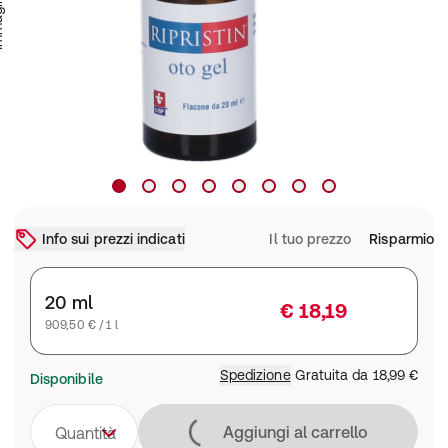
Info sui prezzi indicati
Il tuo prezzo
Risparmio
20 ml
€ 18,19
909,50 € / 1 l
Spedizione
Gratuita da
18,99 €
Disponibile
Caricamento in co
Aggiungi al carrello
Quantità