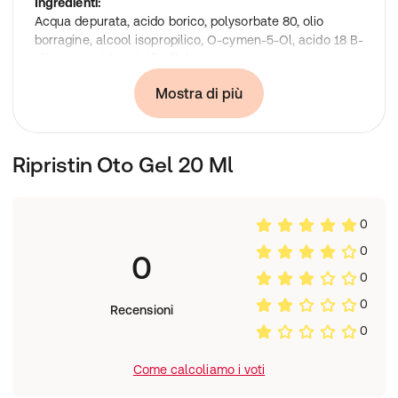
Ingredienti:
Acqua depurata, acido borico, polysorbate 80, olio
borragine, alcool isopropilico, O-cymen-5-Ol, acido 18 B-
glicirretico, idrossietilcellulosa.
Formato:
Mostra di più
20ml
Ripristin Oto Gel 20 Ml
0
0
0
0
0
Recensioni
0
Come calcoliamo i voti