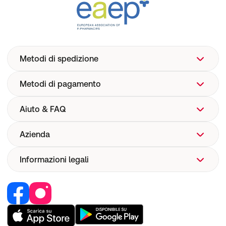
Metodi di spedizione
Metodi di pagamento
Aiuto & FAQ
Azienda
Aiuto
FAQ
Informazioni legali
Chi siamo
Spedizione
Corporate Website
Farmacovigilanza
Lavoro e carriera
Recedere dal contratto
Sicurezza dispositivi medici
I nostri brand
Responsabilità
Diventa partner
CGV