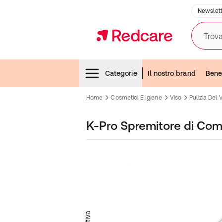
Newslett
Trova
Menubar
Categorie
Il nostro brand
Bene
Home
Cosmetici E Igiene
Viso
Pulizia Del 
K-Pro Spremitore di Co