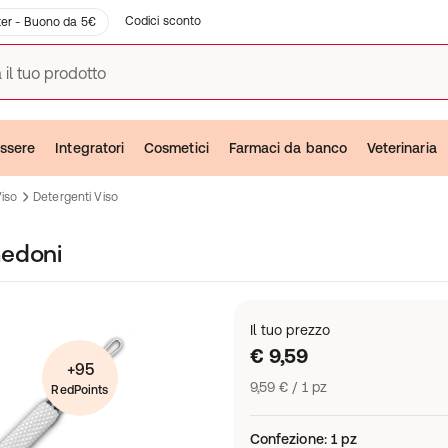
Codici sconto
er - Buono da 5€
 il tuo prodotto
ssere
Integratori
Cosmetici
Farmaci da banco
Veterinaria
Viso
Detergenti Viso
medoni
Il tuo prezzo
€ 9,59
+95
9,59 € / 1 pz
RedPoints
Confezione
:
1 pz