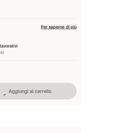
Per saperne di più
lavorativi
ta)
Caricamento in corso
Aggiungi al carrello