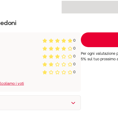
medoni
0
0
Per ogni valutazione 
0
5% sul tuo prossimo 
0
0
coliamo i voti