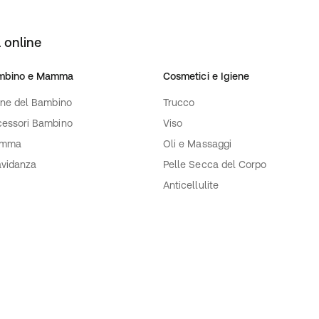
 online
mbino e Mamma
Cosmetici e Igiene
ene del Bambino
Trucco
essori Bambino
Viso
mma
Oli e Massaggi
vidanza
Pelle Secca del Corpo
Anticellulite