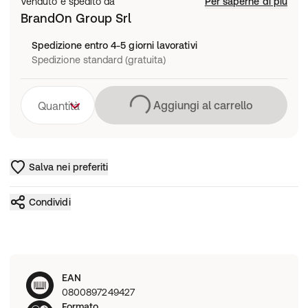
Venduto e spedito da
Per saperne di più
BrandOn Group Srl
Spedizione entro 4-5 giorni lavorativi
Spedizione standard (gratuita)
Caricamento in co
Aggiungi al carrello
Quantità
Salva nei preferiti
Condividi
EAN
0800897249427
Formato