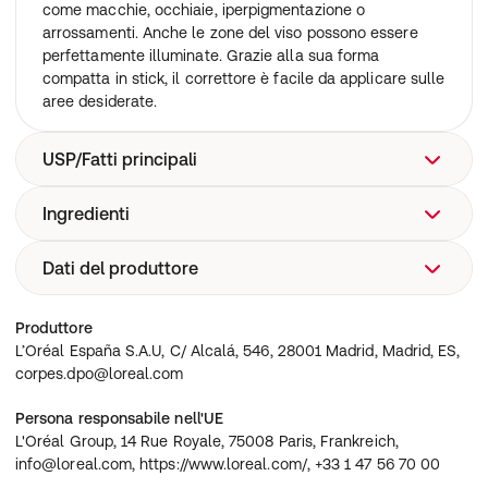
come macchie, occhiaie, iperpigmentazione o
arrossamenti. Anche le zone del viso possono essere
perfettamente illuminate. Grazie alla sua forma
compatta in stick, il correttore è facile da applicare sulle
aree desiderate.
USP/Fatti principali
Ingredienti
Nyx Pro Fix Stick Corrector Stick Vanilla 1,6g
Dati del produttore
isodecyl neopentanoate • propylene glycol
dicaprylate/dicaprate • synthetic wax • isononyl
isononanoate • octyldodecanol • paraffin •
L’Oréal España S.A.U, C/ Alcalá, 546, 28001 Madrid,
Produttore
caprylic/capric triglyceride • silica • dimethicone •
Madrid, ES, corpes.dpo@loreal.com
L’Oréal España S.A.U, C/ Alcalá, 546, 28001 Madrid, Madrid, ES,
polyglyceryl-3 diisostearate • cera microcristallina /
corpes.dpo@loreal.com
microcrystalline wax / cire microcristalline • limnanthes
alba seed oil / meadowfoam seed oil • stearalkonium
Persona responsabile nell'UE
hectorite • dimethicone/vinyl dimethicone crosspolymer
L'Oréal Group, 14 Rue Royale, 75008 Paris, Frankreich,
• lecithin • aluminum hydroxide • isopropyl myristate •
info@loreal.com, https://www.loreal.com/, +33 1 47 56 70 00
propylene carbonate • isostearic acid • ethylhexyl