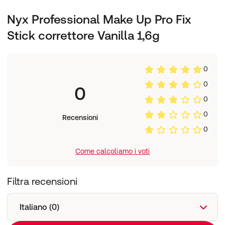
palmitate • polyglyceryl-3 polyricinoleate •
polyhydroxystearic acid • phenoxyethanol ● [+/- may
Nyx Professional Make Up Pro Fix
contain: ci 77491, ci 77492, ci 77499 / iron oxides • ci
Stick correttore Vanilla 1,6g
77891 / titanium dioxide • ci 19140 / yellow 5 lake • ci
42090 / blue 1 lake]. (f.i.l. n70028252/1).
0
0
0
0
0
Recensioni
0
Come calcoliamo i voti
Filtra recensioni
Italiano (0)