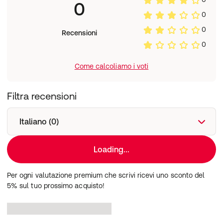
0
Acido Benzoico, Acido Deidroacetico, Sorbato di
Potassio, Benzoato di Sodio, Alcool Benzilico.
0
0
Recensioni
0
Come calcoliamo i voti
Filtra recensioni
Italiano (0)
Loading...
Per ogni valutazione premium che scrivi ricevi uno sconto del
5% sul tuo prossimo acquisto!