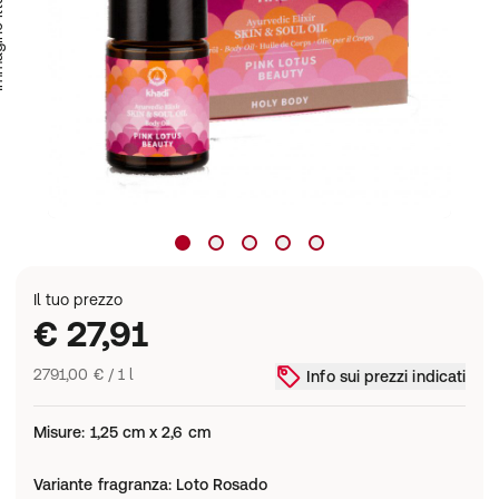
trativa
Il tuo prezzo
€ 27,91
2791,00 € / 1 l
Info sui prezzi indicati
Misure
:
1,25 cm x 2,6 cm
Variante fragranza
:
Loto Rosado