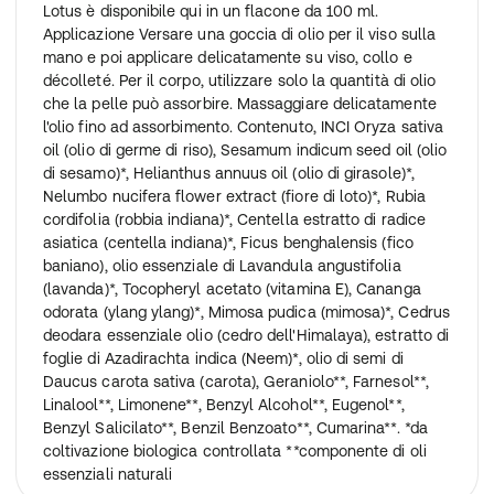
Lotus è disponibile qui in un flacone da 100 ml.
Applicazione Versare una goccia di olio per il viso sulla
mano e poi applicare delicatamente su viso, collo e
décolleté. Per il corpo, utilizzare solo la quantità di olio
che la pelle può assorbire. Massaggiare delicatamente
l'olio fino ad assorbimento. Contenuto, INCI Oryza sativa
oil (olio di germe di riso), Sesamum indicum seed oil (olio
di sesamo)*, Helianthus annuus oil (olio di girasole)*,
Nelumbo nucifera flower extract (fiore di loto)*, Rubia
cordifolia (robbia indiana)*, Centella estratto di radice
asiatica (centella indiana)*, Ficus benghalensis (fico
baniano), olio essenziale di Lavandula angustifolia
(lavanda)*, Tocopheryl acetato (vitamina E), Cananga
odorata (ylang ylang)*, Mimosa pudica (mimosa)*, Cedrus
deodara essenziale olio (cedro dell'Himalaya), estratto di
foglie di Azadirachta indica (Neem)*, olio di semi di
Daucus carota sativa (carota), Geraniolo**, Farnesol**,
Linalool**, Limonene**, Benzyl Alcohol**, Eugenol**,
Benzyl Salicilato**, Benzil Benzoato**, Cumarina**. *da
coltivazione biologica controllata **componente di oli
essenziali naturali