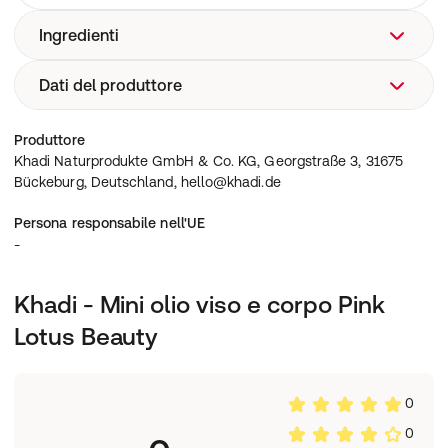
Ingredienti
Dati del produttore
Vedi la descrizione del prodotto
Khadi Naturprodukte GmbH & Co. KG, Georgstraße 3,
Produttore
31675 Bückeburg, Deutschland, hello@khadi.de
Khadi Naturprodukte GmbH & Co. KG, Georgstraße 3, 31675
Bückeburg, Deutschland, hello@khadi.de
Persona responsabile nell'UE
-
Khadi - Mini olio viso e corpo Pink
Lotus Beauty
0
0