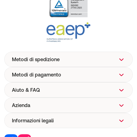
Metodi di spedizione
Metodi di pagamento
Aiuto & FAQ
Azienda
Aiuto
FAQ
Informazioni legali
Chi siamo
Spedizione
Corporate Website
Farmacovigilanza