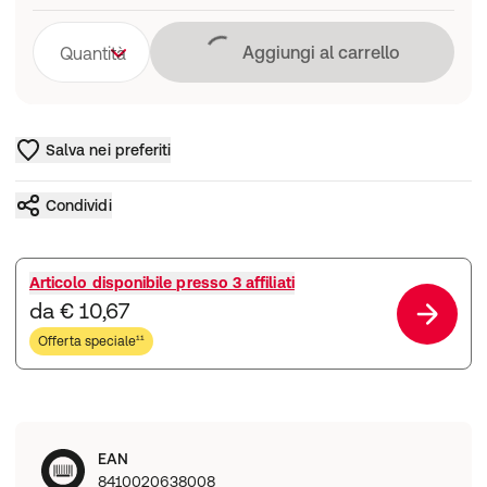
Caricamento in co
Aggiungi al carrello
Quantità
Salva nei preferiti
Condividi
Articolo disponibile presso
3 affiliati
da € 10,67
Offerta speciale¹¹
EAN
8410020638008