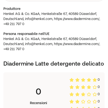
alcohol, hydroxypropyl methylcellulose, methylparaben,
pantolactone, paraffinum liquidum, parfum,
Henkel AG & Co. KGaA, Henkelstraße 67, 40589
Produttore
propylparaben, sorbitol, taurine, tocopheryl acetate,
Düsseldorf, Deutschland, info@henkel.com,
Henkel AG & Co. KGaA, Henkelstraße 67, 40589 Düsseldorf,
triceteareth-4 phosphate, trisodium dicarboxymethyl
https://www.diadermine.com/, +49 211 797 0
Deutschland, info@henkel.com, https://www.diadermine.com/,
alaninate, xanthan gum.
+49 211 797 0
Persona responsabile nell'UE
Henkel AG & Co. KGaA, Henkelstraße 67, 40589 Düsseldorf,
Deutschland, info@henkel.com, https://www.diadermine.com/,
+49 211 797 0
Diadermine Latte detergente delicato
0
0
0
0
0
Recensioni