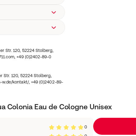
e con note di limone siciliano
atta a tutte le occasioni.
 per un'applicazione facile e
ron siciliano, zenzero),
ller Str. 120, 52224
https://www.4711.com, +49
 Str. 120, 52224 Stolberg,
711.com, +49 (0)2402-89-0
 Str. 120, 52224 Stolberg,
-w.de/kontakt/, +49 (0)2402-89-
a Colonia Eau de Cologne Unisex
0