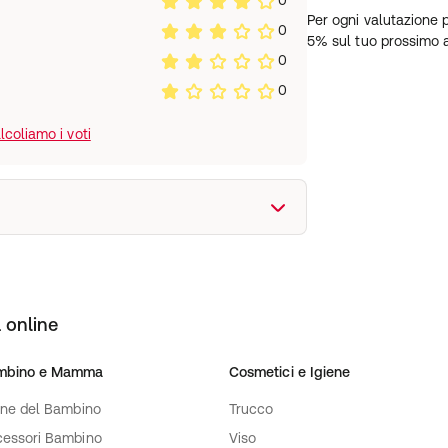
0
Per ogni valutazione 
0
5% sul tuo prossimo 
0
0
coliamo i voti
 online
mbino e Mamma
Cosmetici e Igiene
ene del Bambino
Trucco
essori Bambino
Viso