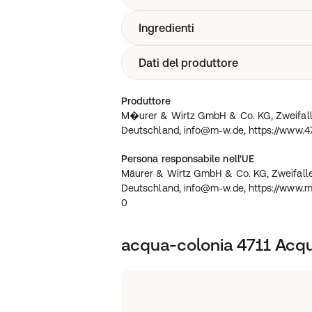
Ingredienti
Fragranza unisex fresca e rivitalizzant
e zenzero. Eau de Cologne leggera e ad
Flacone pratico ed elegante da 170 ml
Dati del produttore
Alcol denaturato, acqua, fragranza (cit
confortevole.
glicerina.
M�urer & Wirtz GmbH & Co. KG, Zweifa
Produttore
Stolberg, Deutschland, info@m-w.de, 
M�urer & Wirtz GmbH & Co. KG, Zweifaller
(0)2402-89-0
Deutschland, info@m-w.de, https://www.4
Persona responsabile nell'UE
Mäurer & Wirtz GmbH & Co. KG, Zweifaller
Deutschland, info@m-w.de, https://www.m
0
acqua-colonia 4711 Acqu