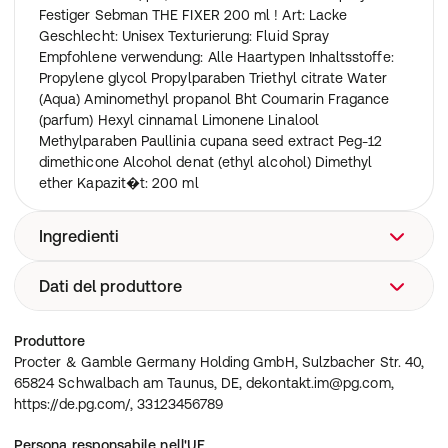
Festiger Sebman THE FIXER 200 ml ! Art: Lacke
Geschlecht: Unisex Texturierung: Fluid Spray
Empfohlene verwendung: Alle Haartypen Inhaltsstoffe:
Propylene glycol Propylparaben Triethyl citrate Water
(Aqua) Aminomethyl propanol Bht Coumarin Fragance
(parfum) Hexyl cinnamal Limonene Linalool
Methylparaben Paullinia cupana seed extract Peg-12
dimethicone Alcohol denat (ethyl alcohol) Dimethyl
ether Kapazit�t: 200 ml
Ingredienti
Dati del produttore
Ingredientes: dimethyl ether, alcohol denat.,
octylacrylamide/acrylates/butylaminoethyl methacrylate
copolymer, aqua/water/eau, aminomethyl propanol, peg-
Procter & Gamble Germany Holding GmbH, Sulzbacher
Produttore
12 dimethicone, parfum/fragrance, hexyl cinnamal,
Str. 40, 65824 Schwalbach am Taunus, DE,
Procter & Gamble Germany Holding GmbH, Sulzbacher Str. 40,
triethyl citrate, linalool, coumarin, limonene, propylene
dekontakt.im@pg.com, https://de.pg.com/, 33123456789
65824 Schwalbach am Taunus, DE, dekontakt.im@pg.com,
glycol, bht, paullinia cupana seed extract,
https://de.pg.com/, 33123456789
methylparaben, propylparaben
Persona responsabile nell'UE