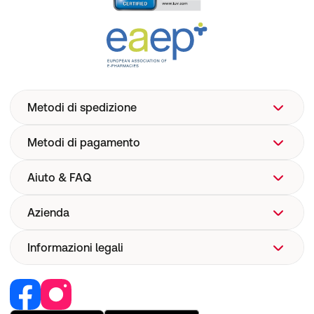
Metodi di spedizione
Metodi di pagamento
Aiuto & FAQ
Azienda
Aiuto
FAQ
Informazioni legali
Chi siamo
Spedizione
Corporate Website
Farmacovigilanza
Lavoro e carriera
Recedere dal contratto
Sicurezza dispositivi medici
I nostri brand
Responsabilità