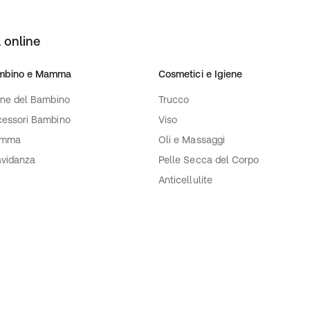
 online
mbino e Mamma
Cosmetici e Igiene
ene del Bambino
Trucco
essori Bambino
Viso
mma
Oli e Massaggi
vidanza
Pelle Secca del Corpo
Anticellulite