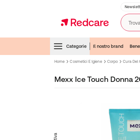
Newslett
Trova
Menubar
Categorie
Il nostro brand
Bene
Home
Cosmetici E Igiene
Corpo
Cura Del
Mexx Ice Touch Donna 2