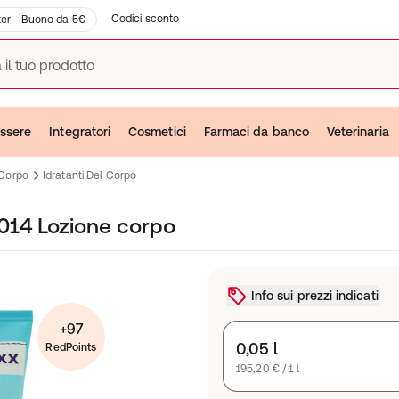
Codici sconto
er - Buono da 5€
 il tuo prodotto
ssere
Integratori
Cosmetici
Farmaci da banco
Veterinaria
 Corpo
Idratanti Del Corpo
014 Lozione corpo
Info sui prezzi indicati
+97
0,05 l
RedPoints
195,20 € / 1 l