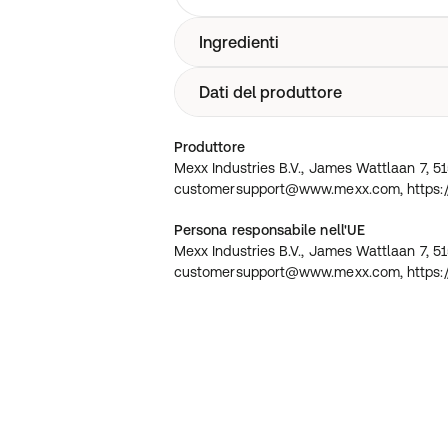
Ingredienti
Dati del produttore
Per l'elenco vincolante degli ingredien
del prodotto consegnato. Trigliceride c
Aqua (Acqua, Eau), Olio di Persea Gra
Mexx Industries B.V., James Wattlaan 
Produttore
laurato, Saccarosio stearato, Saccaros
customersupport@www.mexx.com, htt
Mexx Industries B.V., James Wattlaan 7, 5
Sclerocarya Birrea, Olio di semi di Vitis
493040203990
customersupport@www.mexx.com, https:
Nicotinate,
Persona responsabile nell'UE
Mexx Industries B.V., James Wattlaan 7, 5
customersupport@www.mexx.com, https: