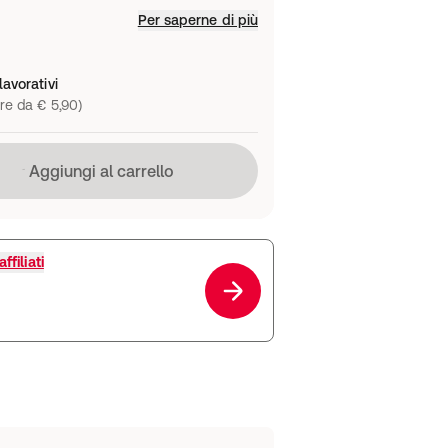
Per saperne di più
lavorativi
re da € 5,90)
Caricamento in corso
Aggiungi al carrello
ffiliati