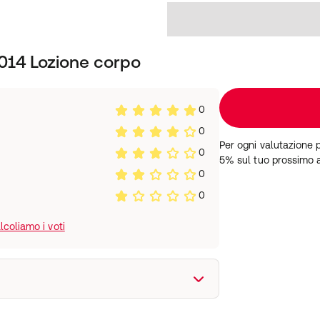
014 Lozione corpo
0
0
Per ogni valutazione 
0
5% sul tuo prossimo 
0
0
coliamo i voti