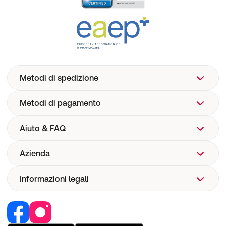
Metodi di spedizione
Metodi di pagamento
Aiuto & FAQ
Azienda
Aiuto
FAQ
Informazioni legali
Chi siamo
Spedizione
Corporate Website
Farmacovigilanza
Lavoro e carriera
Recedere dal contratto
Sicurezza dispositivi medici
I nostri brand