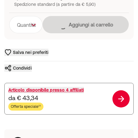
Spedizione standard (a partire da € 5,90)
Caricamento in co
Aggiungi al carrello
Quantità
Salva nei preferiti
Condividi
Articolo disponibile presso
4 affiliati
da € 43,34
Offerta speciale¹¹