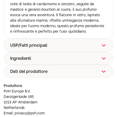
note di testa di cardamomo e zenzero, seguite da
mastice e geranio bourbon al cuore, il suo profumo
evoca una vera avventura. Il flacone in vetro, ispirato
alle sfumature marine, riflette un'eleganza moderna.
Ideale per l'uomo moderno, questo profumo persistente
e rinfrescante è perfetto per l'uso quotidiano.
USP/Fatti principali
Ingredienti
Profumo maschile moderno e duraturo
Note di testa: cardamomo e zenzero
Note di cuore: mastic e geranio bourbon
Dati del produttore
Alcool denaturato, acqua, fragranze, aldeidi, alcool
Note di base: muschio e Ambroxan
isopropilico, bergamotto, cardamomo, zenzero, mastic,
Flacone in vetro elegante ispirato alle sfumature marine
geranio bourbon, muschio, ambroxan.
PVH Europe B.V.
Produttore
Perfetto per l'uso quotidiano
Danzigerkade 165
PVH Europe B.V.
Formato: 50 ml
1013 AP Amsterdam
Danzigerkade 165
Netherlands
1013 AP Amsterdam
Email: privacy@pvh.com
Netherlands
Tel: +31 20 567 9500
Email: privacy@pvh.com