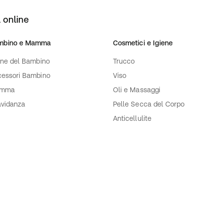
 in lavastoviglie.
 online
ata ed equilibrata e uno
mbino e Mamma
Cosmetici e Igiene
ene del Bambino
Trucco
essori Bambino
Viso
ituisce un pasto completo e
mma
Oli e Massaggi
. Quasi 25 g di proteine
vidanza
Pelle Secca del Corpo
a perdita di massa muscolare
Anticellulite
zzata anche come dieta di 14
ti e tre i pasti sono sostituiti
9) solo due e nella fase 3
asto. I vostri pasti nella fase
alorie. Sono in programma
5%), yogurt al l
atte
na, olio di soia, cacao in