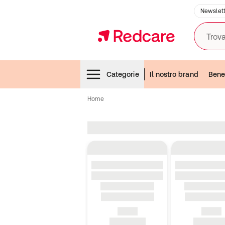
Newslett
Trova
Menubar
Categorie
Il nostro brand
Bene
Home