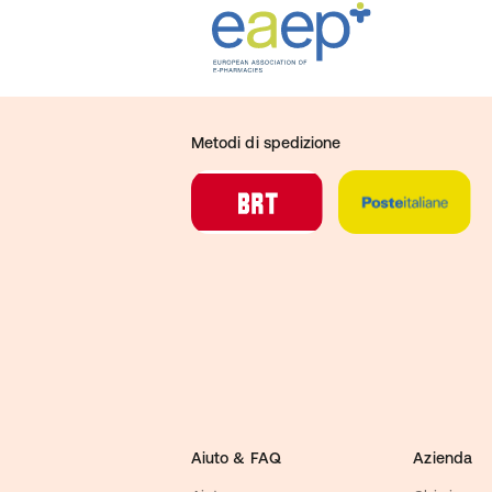
Proteine
45,4 g
Sale
2 g
Fibre
3 g
VITAMINE
Vitamina A
603 μg
Vitamina B6
1,2 mg
Metodi di spedizione
Vitamina B12
1,1 μg
Vitamina C
28,8 mg
Vitamina D
2,9 μg
Vitamina E
9,8 mg
Biotina
53,6 μg
Niacina
13,5 mg
acido pantotenico
3 mg
Riboflavina
1,1 mg
Acido folico
200 μg
Timaina
0,93 mg
MINERALI
Calcio
388 mg
Aiuto & FAQ
Azienda
Ferro
16,8 mg