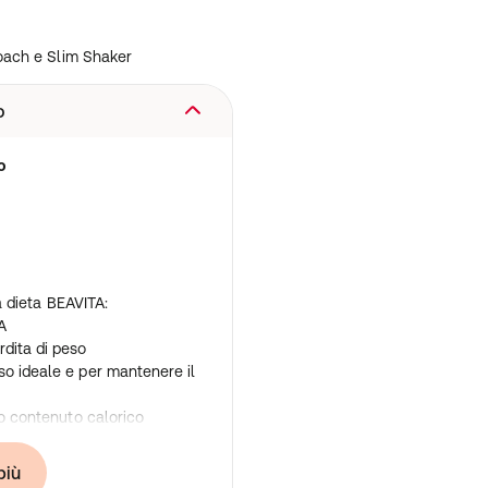
Coach e Slim Shaker
o
to
la dieta BEAVITA:
A
dita di peso
so ideale e per mantenere il
so contenuto calorico
rato
r la dieta BEAVITA. Oltre
più
uida fornisce un'ampia scelta