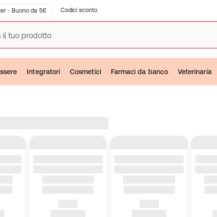
Codici sconto
er - Buono da 5€
 il tuo prodotto
ssere
Integratori
Cosmetici
Farmaci da banco
Veterinaria