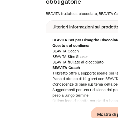
obbligatorie
BEAVITA frullato al cioccolato, BEAVITA 
Ulteriori informazioni sul prodott
BEAVITA Set per Dimagrire Cioccola
Questo set contiene:
BEAVITA Coach
BEAVITA Slim Shaker
BEAVITA frullato al cioccolato
BEAVITA Coach
Il libretto offre il supporto ideale per 
Piano dietetico di 14 giorni con BEAVIT
Conoscenze di base sul tema della per
Suggerimenti per una riduzione del pe
peso a lungo termine
Ottime idee di ricette per piatti a bas
Il compagno ideale per il peso deside
BEAVITA Coach è il compagno ideale pe
Mostra di 
alle informazioni generali e utili, la g