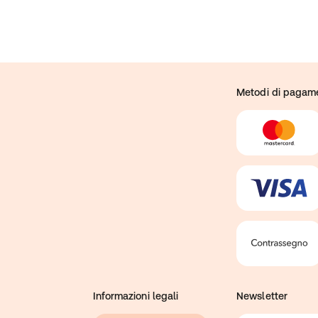
24,97 g
-
1,1 g
-
1,65 g
-
331,65 μg
41,46%
0,66 mg
47,14%
Metodi di pagam
0,61 μg
24,2%
15,84 mg
19,8%
1,6 μg
31,9%
5,39 mg
44,92%
29,48 μg
58,96%
7,43 mg
46,41%
1,65 mg
27,5%
0,61 mg
43,21%
110 μg
55%
0,51 mg
46,5%
213,4 mg
26,68%
Informazioni legali
Newsletter
9,24 mg
66%