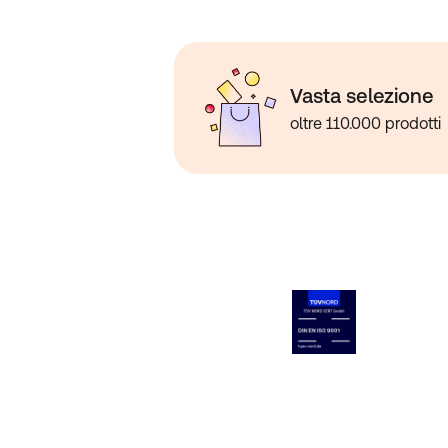
polvere (4%), fosfato di potassio, sciro
mais, aroma naturale, fosfato di calcio
del latte, edulcoranti (stevioglicosidi)
di ferro, vitamina C (acido ascorbico), 
acetato), nicotinamide, ossido di zinco,
Vasta selezione
di silicio), calcio D-pantotenato, sol
oltre 110.000 prodotti
di rame, vitamina B6 (cloridrato di piri
mononitrato), vitamina B2 (riboflavina)
retinile), selenite di sodio, acido folic
biotina, vitamina D3 (colecalciferolo),
(cianocobalamina), antiossidante (DL-a
Senza
glutine
I soggetti allergici dovrebbero consul
consumo.
Analisi media
Per 100 g
1608 kJ
Energia
384,32 kcal
Grassi
8,2 g
di cui acidi grassi saturi
1,8 g
Carboidrati
29,9 g
Zuccheri
19,3 g