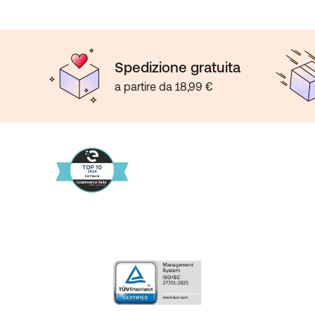
ppo di glucosio, destrina di
, Sale da cucina, proteine
, ossido di magnesio, difosfato
vitamina E (D-alfa-tocoferil
 Agente di rilascio (biossido
Spedizione gratuita
fato di manganese, carbonato
a partire da 18,99 €
dossina), vitamina B1 (tiamina
, Vitamina A (acetato di
o (acido pteroillutammico), D-
 vitamina B12
lfa-tocoferolo)
tare un medico prima del
Per porzione (55 g)
*VNR%
884,4 kJ
-
211,28 kcal
4,51 g
-
0,99 g
-
16,45 g
-
10,62 g
-