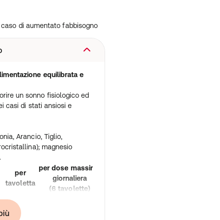
 in caso di aumentato fabbisogno
o
alimentazione equilibrata e
rire un sonno fisiologico ed
i casi di stati ansiosi e
nia, Arancio, Tiglio,
rocristallina); magnesio
.
per dose massima
per
giornaliera
tavoletta
(6 tavolette)
80 mg
480 mg
più
2,8 mg
16,8 mg