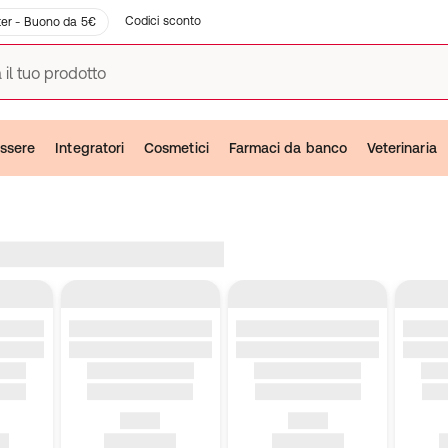
Codici sconto
er - Buono da 5€
 il tuo prodotto
ssere
Integratori
Cosmetici
Farmaci da banco
Veterinaria