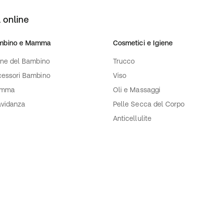
 ad ulteriori istruzioni
 online
mbino e Mamma
Cosmetici e Igiene
ene del Bambino
Trucco
essori Bambino
Viso
mma
Oli e Massaggi
vidanza
Pelle Secca del Corpo
Anticellulite