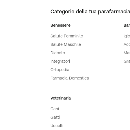
prega di fare riferimento, se necessario,
riportate sulla confezione.
Categorie della tua parafarmacia
Contenuto:
100 Tavolette
Benessere
Ba
Produttore:
Alta Natura-Inalme Srl
Salute Femminile
Igi
Blocco Palma 2-Zona Industr.
Salute Maschile
Acc
95030, Fontanarossa Catania, Ct
Italia
Diabete
Ma
Integratori
Gra
Ortopedia
Farmacia Domestica
Veterinaria
Cani
Gatti
Uccelli