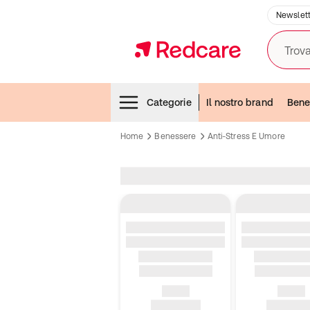
Newslett
Trova
Menubar
Categorie
Il nostro brand
Bene
Home
Benessere
Anti-Stress E Umore