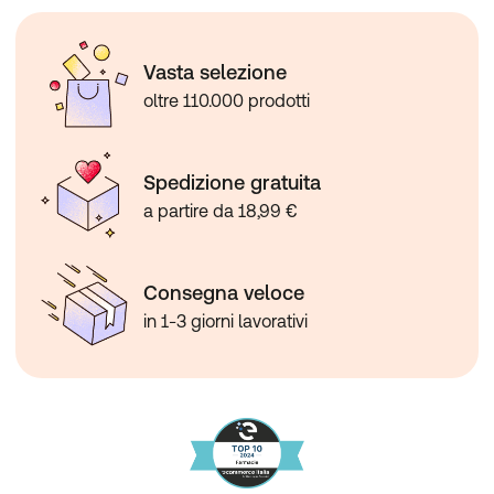
Tenere fuori dalla portata dei bambini al di sotto dei tre
anni.
Non superare la dose consigliata.
Vasta selezione
Gli integratori non vanno intesi come sostituto di una
oltre 110.000 prodotti
dieta variata, equilibrata e di un sano stile di vita.
Per l’uso del prodotto e per la durata della sua
assunzione si consiglia di consultare il medico.
Spedizione gratuita
Il prodotto non va utilizzato in gravidanza e in caso di
disfunzioni o malattie epatiche.
a partire da 18,99 €
Formato
30 compresse.
Consegna veloce
in 1-3 giorni lavorativi