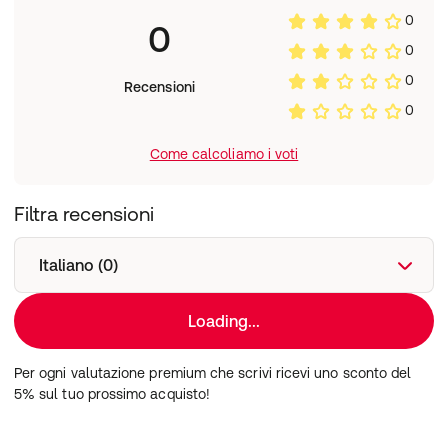
0
0
0
Cimicifuga racemosa rhizoma estrato secco
0
Recensioni
standardizzato
Soia estratto secco titolato al 40%, pari a isoflavoni
0
Magnesio
Calcio
Come calcoliamo i voti
Vitamina D3
*Valore Nutritivo di Riferimento
Filtra recensioni
Modalità d'uso
1 compressa al giorno, da deglutire con un sorso
Italiano (0)
d'acqua.
L'attività del prodotto non è immediata, si manifesta
Loading...
mediamente dopo 2 settimane di trattamento.
Salvo diverso parere del medico il prodotto deve essere
assunto, senza interruzioni, per cicli di 3 mesi.
Per ogni valutazione premium che scrivi ricevi uno sconto del
Se dopo la sospensione i sintomi ricompaiono,
5% sul tuo prossimo acquisto!
l'assunzione del prodotto può essere continuata.
Avvertenze