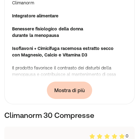
Climanorm
Integratore alimentare
Benessere fisiologico della donna
durante la menopausa
Isoflavoni + Cimicifuga racemosa estratto secco
con Magnesio, Calcio e Vitamina D3
Il prodotto favorisce il contrasto dei disturbi della
menopausa e contribuisce al mantenimento di ossa
normali.
Mostra di più
Ingredienti
Calcio carbonato, magnesio carbonato, estratto di semi
di
soia
(Glycine max semen) titolato al 40% in isoflavoni,
Climanorm 30 Compresse
amido di mais, agente di carica: cellulosa
microcristallina, Cimicifuga racemosa rhizoma estratto
secco, antiagglomeranti: magnesio stearato e silice,
vitamina D3 (colecalciferolo).
0