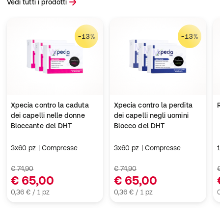
Vedi tutti i prodotti
-13%
-13%
Xpecia contro la caduta
Xpecia contro la perdita
dei capelli nelle donne
dei capelli negli uomini
Bloccante del DHT
Blocco del DHT
3x60 pz | Compresse
3x60 pz | Compresse
€ 74,90
€ 74,90
€ 65,00
€ 65,00
0,36 € / 1 pz
0,36 € / 1 pz
0