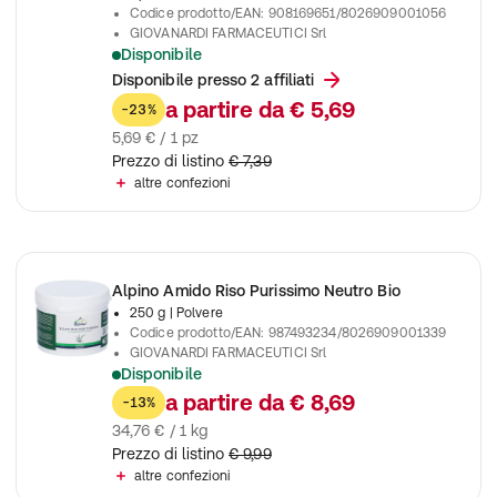
Codice prodotto/EAN
:
908169651/8026909001056
GIOVANARDI FARMACEUTICI Srl
Disponibile
Cerotti paracallo con pomata callifuga, protegge dal dolore e fa
Disponibile presso 2 affiliati
a partire da
€ 5,69
-23%
5,69 € / 1 pz
Prezzo di listino
€ 7,39
altre confezioni
Alpino Amido Riso Purissimo Neutro Bio
250 g
| Polvere
Codice prodotto/EAN
:
987493234/8026909001339
GIOVANARDI FARMACEUTICI Srl
Disponibile
Per un bagno rinfrescante, lenitivo ed emolliente
a partire da
€ 8,69
-13%
34,76 € / 1 kg
Prezzo di listino
€ 9,99
altre confezioni