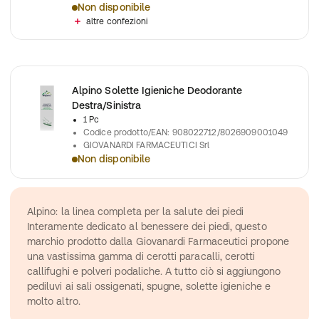
Non disponibile
Spray per la prevenzione e il trattamento dell´onicomicosi
altre confezioni
Alpino Solette Igieniche Deodorante
Destra/Sinistra
1 Pc
Codice prodotto/EAN
:
908022712/8026909001049
GIOVANARDI FARMACEUTICI Srl
Non disponibile
Alpino Solette Igien Deod 1Pa
Alpino: la linea completa per la salute dei piedi
Interamente dedicato al benessere dei piedi, questo 
marchio prodotto dalla Giovanardi Farmaceutici propone 
una vastissima gamma di cerotti paracalli, cerotti 
callifughi e polveri podaliche. A tutto ciò si aggiungono 
pediluvi ai sali ossigenati, spugne, solette igieniche e 
molto altro.