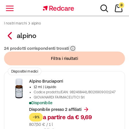
0
Menu
I nostri marchi
alpino
alpino
Rilevanza
24 prodotti corrispondenti trovati
Filtra i risultati
Dispositivi medici
Alpino Bruciaporri
12 ml
| Liquido
Codice prodotto/EAN
:
982468441/8026909001247
GIOVANARDI FARMACEUTICI Srl
Disponibile
Bruciaporri filmogeno contro porri e verruche rapido, efficace 
Disponibile presso 2 affiliati
a partire da
€ 9,69
-9%
807,50 € / 1 l