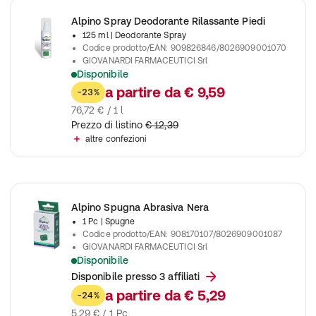
Alpino Spray Deodorante Rilassante Piedi
125 ml
| Deodorante Spray
Codice prodotto/EAN
:
909826846/8026909001070
GIOVANARDI FARMACEUTICI Srl
Disponibile
Per una gradevole sensazione di freschezza e benessere imme
a partire da
€ 9,59
-23%
76,72 € / 1 l
Prezzo di listino
€ 12,39
altre confezioni
Alpino Spugna Abrasiva Nera
1 Pc
| Spugne
Codice prodotto/EAN
:
908170107/8026909001087
GIOVANARDI FARMACEUTICI Srl
Disponibile
Spugna abrasiva nera Alpino, ideale per callosità e macchie resi
Disponibile presso 3 affiliati
a partire da
€ 5,29
-24%
5,29 € / 1 Pc