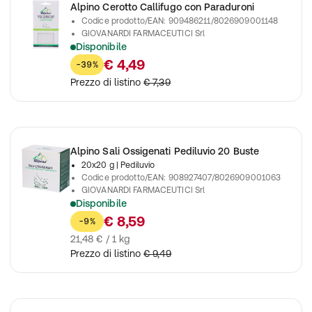
Alpino Cerotto Callifugo con Paraduroni
Codice prodotto/EAN
:
909486211/8026909001148
GIOVANARDI FARMACEUTICI Srl
Disponibile
Estirpano il callo e alleviano il dolore
€ 4,49
-39%
Prezzo di listino
€ 7,39
Alpino Sali Ossigenati Pediluvio 20 Buste
20x20 g
| Pediluvio
Codice prodotto/EAN
:
908927407/8026909001063
GIOVANARDI FARMACEUTICI Srl
Disponibile
Alpino Sali Ossigenati 20Bust
€ 8,59
-9%
21,48 € / 1 kg
Prezzo di listino
€ 9,49