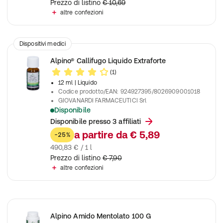
Prezzo di listino
€ 10,69
altre confezioni
Dispositivi medici
Alpino® Callifugo Liquido Extraforte
(1)
12 ml
| Liquido
Codice prodotto/EAN
:
924927395/8026909001018
GIOVANARDI FARMACEUTICI Srl
Disponibile
Agisce efficacemente contro calli e duroni
Disponibile presso 3 affiliati
a partire da
€ 5,89
-25%
490,83 € / 1 l
Prezzo di listino
€ 7,90
altre confezioni
Alpino Amido Mentolato 100 G