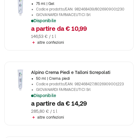
75 ml
| Gel
Codice prodotto/EAN
:
982468439/8026909001230
GIOVANARDI FARMACEUTICI Srl
Disponibile
La combinazione degli ingredienti, tra cui mentolo, caffeina e o
a partire da
€ 10,99
146,53 € / 1 l
altre confezioni
Alpino Crema Piedi e Talloni Screpolati
50 ml
| Crema piedi
Codice prodotto/EAN
:
982468427/8026909001223
GIOVANARDI FARMACEUTICI Srl
Disponibile
Una combinazione di ingredienti naturali e attivi specifici gar
a partire da
€ 14,29
285,80 € / 1 l
altre confezioni