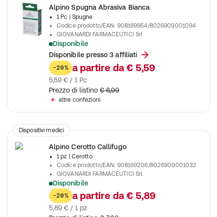
Alpino Spugna Abrasiva Bianca
1 Pc
| Spugne
Codice prodotto/EAN
:
908169954/8026909001094
GIOVANARDI FARMACEUTICI Srl
Disponibile
Spugna abrasiva bianca Alpino delicata, elimina callosità e m
Disponibile presso 3 affiliati
a partire da
€ 5,59
-20%
5,59 € / 1 Pc
Prezzo di listino
€ 6,99
altre confezioni
Dispositivi medici
Alpino Cerotto Callifugo
1 pz
| Cerotto
Codice prodotto/EAN
:
908169206/8026909001032
GIOVANARDI FARMACEUTICI Srl
Disponibile
Cerotto callifugo Alpino ritagliabile e autoadesivo, rimuove cal
a partire da
€ 5,89
-20%
5,89 € / 1 pz