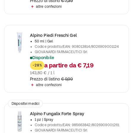
Prezzo di listino
€ 7,39
altre confezioni
Alpino Piedi Freschi Gel
50 ml
| Gel
Codice prodotto/EAN
:
908013814/8026909001124
GIOVANARDI FARMACEUTICI Srl
Disponibile
Gel piedi ammorbidente, rinfrescante e deodorante
a partire da
€ 7,19
-28%
143,80 € / 1 l
Prezzo di listino
€ 9,99
altre confezioni
Dispositivi medici
Alpino Fungalix Forte Spray
1 pz
| Spray
Codice prodotto/EAN
:
985663842/8026909001261
GIOVANARDI FARMACEUTICI Srl