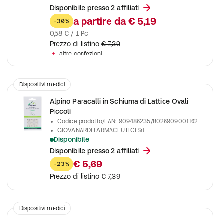
Cerotto callifugo con paracalli adesivi che aiuta a rimuovere r
Disponibile presso 2 affiliati
a partire da
€ 5,19
-30%
0,58 € / 1 Pc
Prezzo di listino
€ 7,39
altre confezioni
Dispositivi medici
Alpino Paracalli in Schiuma di Lattice Ovali
Piccoli
Codice prodotto/EAN
:
909486235/8026909001162
GIOVANARDI FARMACEUTICI Srl
Disponibile
Paracalli in schiuma di lattice che proteggono e alleviano la pr
Disponibile presso 2 affiliati
€ 5,69
-23%
Prezzo di listino
€ 7,39
Dispositivi medici