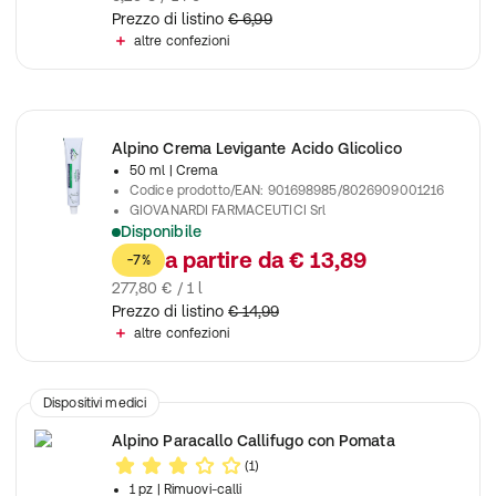
Prezzo di listino
€ 6,99
altre confezioni
Alpino Crema Levigante Acido Glicolico
50 ml
| Crema
Codice prodotto/EAN
:
901698985/8026909001216
GIOVANARDI FARMACEUTICI Srl
Disponibile
Aiuta a lasciare la pelle liscia e levigata
a partire da
€ 13,89
-7%
277,80 € / 1 l
Prezzo di listino
€ 14,99
altre confezioni
Dispositivi medici
Alpino Paracallo Callifugo con Pomata
(1)
1 pz
| Rimuovi-calli