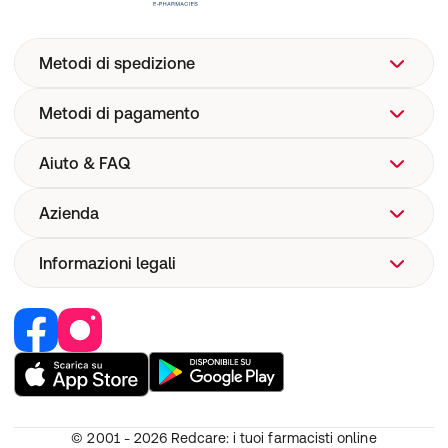
Metodi di spedizione
Metodi di pagamento
Aiuto & FAQ
Azienda
Aiuto
FAQ
Informazioni legali
Chi siamo
Spedizione
Corporate Website
Farmacovigilanza
Lavoro e carriera
Recedere dal contratto
Sicurezza dispositivi medici
I nostri brand
Responsabilità
Diventa partner
CGV
Diritto di recesso
© 2001 - 2026
Redcare: i tuoi farmacisti online
Protezione dei dati