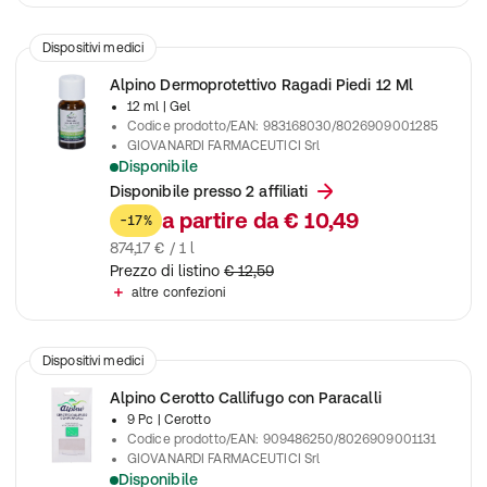
Dispositivi medici
Alpino Dermoprotettivo Ragadi Piedi 12 Ml
12 ml
| Gel
Codice prodotto/EAN
:
983168030/8026909001285
GIOVANARDI FARMACEUTICI Srl
Disponibile
Alpino Dermoprotettivo Ragadi
Disponibile presso 2 affiliati
a partire da
€ 10,49
-17%
874,17 € / 1 l
Prezzo di listino
€ 12,59
altre confezioni
Dispositivi medici
Alpino Cerotto Callifugo con Paracalli
9 Pc
| Cerotto
Codice prodotto/EAN
:
909486250/8026909001131
GIOVANARDI FARMACEUTICI Srl
Disponibile