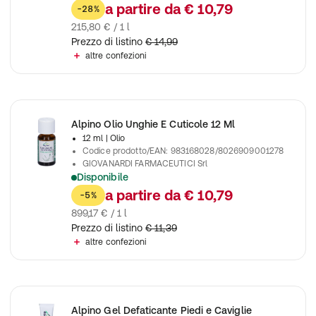
Alpino Crema Cbd Articolazioni
a partire da
€ 10,79
-28%
215,80 € / 1 l
Prezzo di listino
€ 14,99
altre confezioni
Alpino Olio Unghie E Cuticole 12 Ml
12 ml
| Olio
Codice prodotto/EAN
:
983168028/8026909001278
GIOVANARDI FARMACEUTICI Srl
Disponibile
Alpino Olio Unghie E Cuticole
a partire da
€ 10,79
-5%
899,17 € / 1 l
Prezzo di listino
€ 11,39
altre confezioni
Alpino Gel Defaticante Piedi e Caviglie