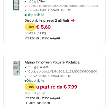
100 g
| Altro
Codice prodotto/EAN
:
987493398/8026909001308
GIOVANARDI FARMACEUTICI Srl
Disponibile
Alpino Amido Mentolato 100 G
Disponibile presso 2 affiliati
€ 5,69
-15%
56,90 € / 1 kg
Prezzo di listino
€ 6,69
Alpino Timofresh Polvere Podalica
100 g
| Polvere
Codice prodotto/EAN
:
909191153/8026909001100
GIOVANARDI FARMACEUTICI Srl
Disponibile
Polvere podalica Alpino Timofresh con timo naturale, azione an
a partire da
€ 7,99
-19%
79,90 € / 1 kg
Prezzo di listino
€ 9,89
altre confezioni