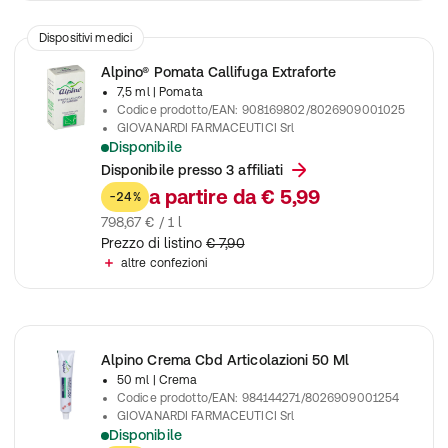
Dispositivi medici
Alpino® Pomata Callifuga Extraforte
7,5 ml
| Pomata
Codice prodotto/EAN
:
908169802/8026909001025
GIOVANARDI FARMACEUTICI Srl
Disponibile
Per il trattamento di calli e duroni
Disponibile presso 3 affiliati
a partire da
€ 5,99
-24%
798,67 € / 1 l
Prezzo di listino
€ 7,90
altre confezioni
Alpino Crema Cbd Articolazioni 50 Ml
50 ml
| Crema
Codice prodotto/EAN
:
984144271/8026909001254
GIOVANARDI FARMACEUTICI Srl
Disponibile