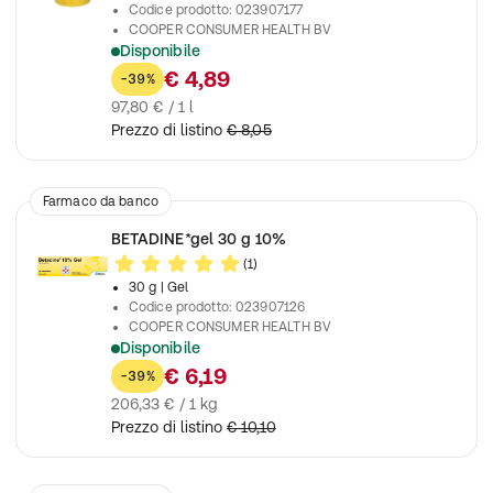
Codice prodotto
:
023907177
COOPER CONSUMER HEALTH BV
Disponibile
Disinfezione e pulizia della cute lesa (ferite, piaghe)
€ 4,89
-39%
97,80 € / 1 l
Prezzo di listino
€ 8,05
Farmaco da banco
BETADINE*gel 30 g 10%
(1)
30 g
| Gel
Codice prodotto
:
023907126
COOPER CONSUMER HEALTH BV
Disponibile
Disinfezione della cute lesa (ferite, piaghe)
€ 6,19
-39%
206,33 € / 1 kg
Prezzo di listino
€ 10,10