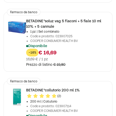
Farmaco da banco
BETADINE*soluz vag 5 flaconi + 5 fiale 10 ml
10% + 5 cannule
1 pz
| Set combinato
Codice prodotto
:
023907025
COOPER CONSUMER HEALTH BV
Disponibile
Disinfettante della mucosa vaginale
€ 16,69
-16%
16,69 € / 1 pz
Prezzo di listino
€ 19,80
Farmaco da banco
BETADINE*collutorio 200 ml 1%
(2)
200 ml
| Collutorio
Codice prodotto
:
023907114
COOPER CONSUMER HEALTH BV
Disponibile