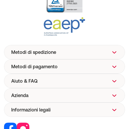
Metodi di spedizione
Metodi di pagamento
Aiuto & FAQ
Azienda
Aiuto
FAQ
Informazioni legali
Chi siamo
Spedizione
Corporate Website
Farmacovigilanza
Lavoro e carriera
Recedere dal contratto
Sicurezza dispositivi medici