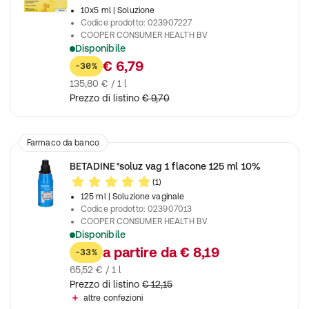
10x5 ml
| Soluzione
Codice prodotto
:
023907227
COOPER CONSUMER HEALTH BV
Disponibile
Per disinfettare la pelle lesa (ferite, piaghe), degli adulti e dei 
€ 6,79
-30%
135,80 € / 1 l
Prezzo di listino
€ 9,70
Farmaco da banco
BETADINE*soluz vag 1 flacone 125 ml 10%
(1)
125 ml
| Soluzione vaginale
Codice prodotto
:
023907013
COOPER CONSUMER HEALTH BV
Disponibile
Disinfettante della mucosa vaginale
a partire da
€ 8,19
-33%
65,52 € / 1 l
Prezzo di listino
€ 12,15
altre confezioni