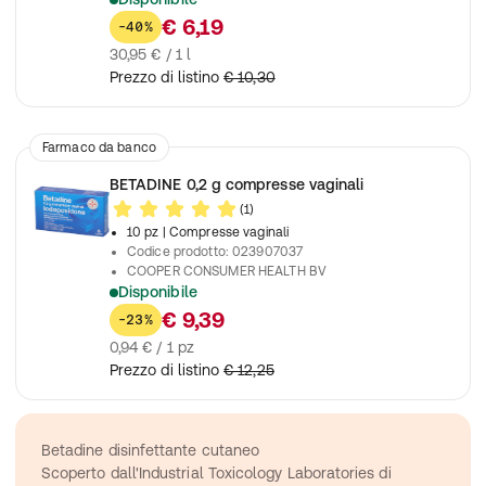
Per la disinfezione della mucosa orale
€ 6,19
-40%
30,95 € / 1 l
Prezzo di listino
€ 10,30
Farmaco da banco
BETADINE 0,2 g compresse vaginali
(1)
10 pz
| Compresse vaginali
Codice prodotto
:
023907037
COOPER CONSUMER HEALTH BV
Disponibile
Disinfezione della mucosa vaginale
€ 9,39
-23%
0,94 € / 1 pz
Prezzo di listino
€ 12,25
Betadine disinfettante cutaneo
Scoperto dall'Industrial Toxicology Laboratories di 