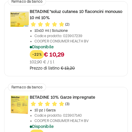
Farmaco da banco
BETADINE*soluz cutanea 10 flaconcini monouso
10 ml 10%
(2)
10x10 ml
| Soluzione
Codice prodotto
:
023907239
COOPER CONSUMER HEALTH BV
Disponibile
Per disinfettare la pelle lesa (ferite, piaghe), degli adulti e dei 
€ 10,29
-22%
102,90 € / 1 l
Prezzo di listino
€ 13,20
Farmaco da banco
BETADINE 10% Garze impregnate
(3)
10 pz
| Garza
Codice prodotto
:
023907140
COOPER CONSUMER HEALTH BV
Disponibile