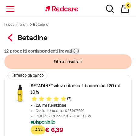
0
Menu
I nostri marchi
Betadine
Betadine
Rilevanza
12 prodotti corrispondenti trovati
Filtra i risultati
Farmaco da banco
BETADINE*soluz cutanea 1 flaconcino 120 ml
10%
(7)
120 ml
| Soluzione
Codice prodotto
:
023907292
COOPER CONSUMER HEALTH BV
Disponibile
Disinfezione e pulizia della cute lesa (ferite, piaghe)
€ 6,39
-43%