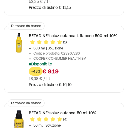
53,25 € / 1 l
Prezzo di listino
€ 11,15
Farmaco da banco
BETADINE*soluz cutanea 1 flacone 500 ml 10%
(1)
500 ml
| Soluzione
Codice prodotto
:
023907280
COOPER CONSUMER HEALTH BV
Disponibile
Disinfezione e pulizia della cute lesa
€ 9,19
-43%
18,38 € / 1 l
Prezzo di listino
€ 16,10
Farmaco da banco
BETADINE*soluz cutanea 50 ml 10%
(4)
50 ml
| Soluzione