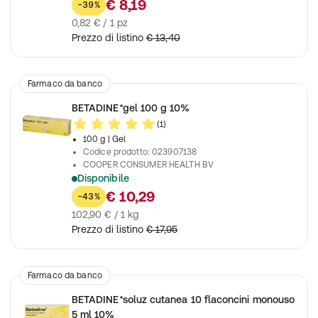
Disinfezione della cute lesa (ferite, piaghe)
€ 8,19
-39%
0,82 € / 1 pz
Prezzo di listino
€ 13,40
Farmaco da banco
BETADINE*gel 100 g 10%
(1)
100 g
| Gel
Codice prodotto
:
023907138
COOPER CONSUMER HEALTH BV
Disponibile
Per la disinfezione della cute lesa (ferite, piaghe ecc..)
€ 10,29
-43%
102,90 € / 1 kg
Prezzo di listino
€ 17,95
Farmaco da banco
BETADINE*soluz cutanea 10 flaconcini monouso
5 ml 10%