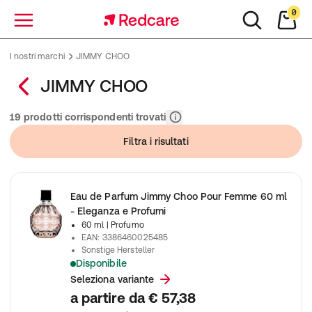
0
Menu
I nostri marchi
JIMMY CHOO
JIMMY CHOO
Rilevanza
19 prodotti corrispondenti trovati
Filtra i risultati
Eau de Parfum Jimmy Choo Pour Femme 60 ml
- Eleganza e Profumi
60 ml
| Profumo
EAN
:
3386460025485
Sonstige Hersteller
Disponibile
Jimmy Choo Eau de Parfum con note di mandarina, pera, orchid
Seleziona variante
a partire da
€ 57,38