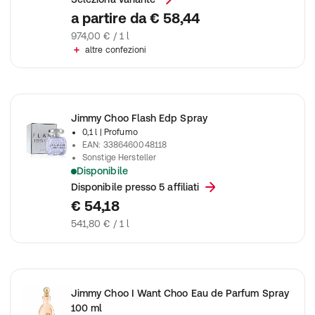
a partire da
€ 58,44
974,00 € / 1 l
altre confezioni
Jimmy Choo Flash Edp Spray
0,1 l
| Profumo
EAN
:
3386460048118
Sonstige Hersteller
Disponibile
Jimmy Choo Flash Edp Spray
Disponibile presso 5 affiliati
€ 54,18
541,80 € / 1 l
Jimmy Choo I Want Choo Eau de Parfum Spray
100 ml