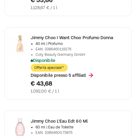
1.128,67 € / 1 l
Jimmy Choo I Want Choo Profumo Donna
40 ml
| Profumo
EAN
:
3386460119276
Coty Beauty Germany GmbH
Disponibile
Jimmy Choo Voglio Choo Eau De Parfum Spray
Offerta speciale¹¹
Disponibile presso 5 affiliati
€ 43,68
1.092,00 € / 1 l
Jimmy Choo L'Eau Edt 60 Ml
60 ml
| Eau de Toilette
EAN
:
3386460073875