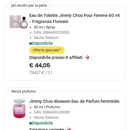
pH-neutro per la pelle
Eau de Toilette Jimmy Choo Pour Femme 60 ml
- Fragranza Floreale
60 ml
| Spray
EAN
:
3386460025515
Sacha Destock
Disponibile
Jimmy Choo Pour Femme Eau de Toilette
Offerta speciale¹¹
Disponibile presso 6 affiliati
€ 44,05
734,17 € / 1 l
Senza profumo
Jimmy Choo Blossom Eau de Parfum femminile
60 ml
| Profumo
EAN
:
3386460066280
Sacha Destock
Disponibile
Jimmy Choo Blossom è un eau de parfum femminile con note flo
Seleziona variante