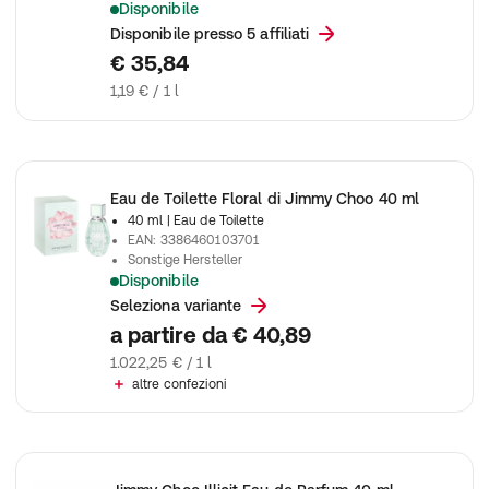
Disponibile
Jimmy Choo Uomo Ghiaccio Eau De Toilette Spray
Disponibile presso 5 affiliati
€ 35,84
1,19 € / 1 l
Eau de Toilette Floral di Jimmy Choo 40 ml
40 ml
| Eau de Toilette
EAN
:
3386460103701
Sonstige Hersteller
Disponibile
Jimmy Choo Floral Eau De Toilette Spray
Seleziona variante
a partire da
€ 40,89
1.022,25 € / 1 l
altre confezioni