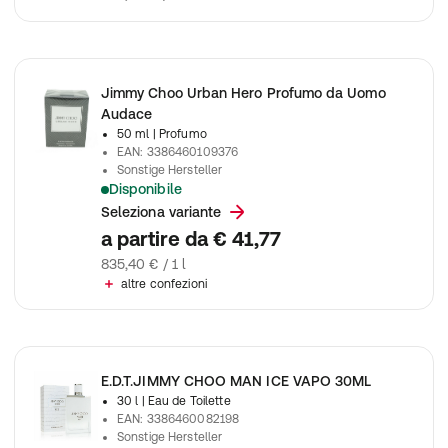
Jimmy Choo Urban Hero Profumo da Uomo
Audace
50 ml
| Profumo
EAN
:
3386460109376
Sonstige Hersteller
Disponibile
Jimmy Choo Urban Hero Eau De Parfum Spray
Seleziona variante
a partire da
€ 41,77
835,40 € / 1 l
altre confezioni
E.D.T.JIMMY CHOO MAN ICE VAPO 30ML
30 l
| Eau de Toilette
EAN
:
3386460082198
Sonstige Hersteller