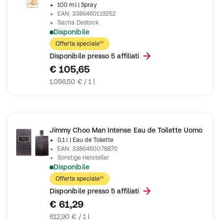
100 ml
| Spray
EAN
:
3386460119252
Sacha Destock
Disponibile
Parfum captivant pour femme moderne, avec des notes de mand
Offerta speciale¹¹
Disponibile presso 5 affiliati
€ 105,65
1.056,50 € / 1 l
Jimmy Choo Man Intense Eau de Toilette Uomo
0,1 l
| Eau de Toilette
EAN
:
3386460078870
Sonstige Hersteller
Disponibile
Profumo intenso da uomo con note fresche e speziate, perfett
Offerta speciale¹¹
Disponibile presso 5 affiliati
€ 61,29
612,90 € / 1 l