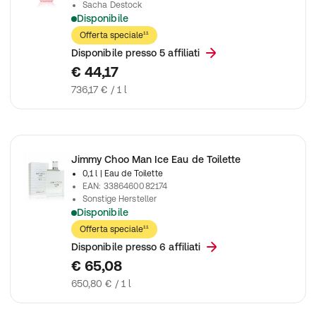
Sacha Destock
Disponibile
Jimmy Choo l'Eau Eau De Toilette Spray
Offerta speciale¹¹
Disponibile presso 5 affiliati
€ 44,17
736,17 € / 1 l
Jimmy Choo Man Ice Eau de Toilette
0,1 l
| Eau de Toilette
EAN
:
3386460082174
Sonstige Hersteller
Disponibile
Jimmy Choo Uomo Ghiaccio Eau De Toilette Spray
Offerta speciale¹¹
Disponibile presso 6 affiliati
€ 65,08
650,80 € / 1 l