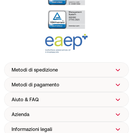
Metodi di spedizione
Metodi di pagamento
Aiuto & FAQ
Azienda
Aiuto
FAQ
Informazioni legali
Chi siamo
Spedizione