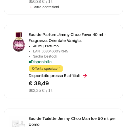
956,33 € / 1 l
altre confezioni
Eau de Parfum Jimmy Choo Fever 40 ml -
Fragranza Orientale Vaniglia
40 ml
| Profumo
EAN
:
3386460097345
Sacha Destock
Disponibile
Jimmy Choo, Spray Fever e.d.p.
Offerta speciale¹¹
Disponibile presso 5 affiliati
€ 38,49
962,25 € / 1 l
Eau de Toilette Jimmy Choo Man Ice 50 ml per
Uomo