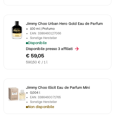
Jimmy Choo Urban Hero Gold Eau de Parfum
100 ml
| Profumo
EAN
:
3386460127066
Sonstige Hersteller
Disponibile
Jimmy Choo Urban Hero Gold Eau de Parfum
Disponibile presso 3 affiliati
€ 59,05
590,50 € / 1 l
Jimmy Choo Illicit Eau de Parfum Mini
0,004 l
EAN
:
3386460071765
Sonstige Hersteller
Non disponibile
Jimmy Choo Illicit Eau de Parfum Mini