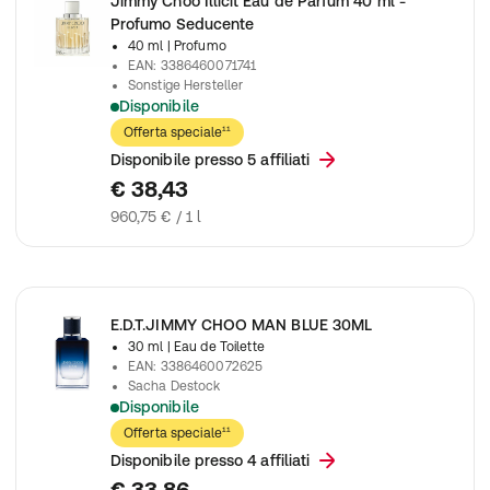
Jimmy Choo Illicit Eau de Parfum 40 ml -
Profumo Seducente
40 ml
| Profumo
EAN
:
3386460071741
Sonstige Hersteller
Disponibile
Jimmy Choo Illicit Eau De Parfum Spray
Offerta speciale¹¹
Disponibile presso 5 affiliati
€ 38,43
960,75 € / 1 l
E.D.T.JIMMY CHOO MAN BLUE 30ML
30 ml
| Eau de Toilette
EAN
:
3386460072625
Sacha Destock
Disponibile
Jimmy Choo Uomo Blu Eau De Toilette Spray
Offerta speciale¹¹
Disponibile presso 4 affiliati
€ 33,86