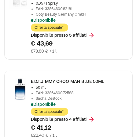
0,05 l
| Spray
EAN
:
3386460082181
Coty Beauty Germany GmbH
Disponibile
Jimmy Choo Uomo Ghiaccio Eau De Toilette Spray
Offerta speciale¹¹
Disponibile presso 5 affiliati
€ 43,69
873,80 € / 1 l
E.D.T.JIMMY CHOO MAN BLUE 50ML
50 ml
EAN
:
3386460072588
Sacha Destock
Disponibile
Jimmy Choo Uomo Blu Eau de Toilette
Offerta speciale¹¹
Disponibile presso 4 affiliati
€ 41,12
822,40 € / 1 l