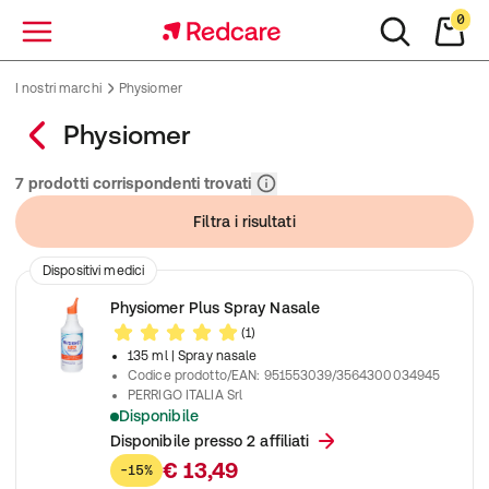
0
Menu
I nostri marchi
Physiomer
Physiomer
Rilevanza
7 prodotti corrispondenti trovati
Filtra i risultati
Dispositivi medici
Physiomer Plus Spray Nasale
(1)
135 ml
| Spray nasale
Codice prodotto/EAN
:
951553039/3564300034945
PERRIGO ITALIA Srl
Disponibile
Spray nasale ipertonico con acqua di mare che libera il naso e 
Disponibile presso 2 affiliati
€ 13,49
-15%