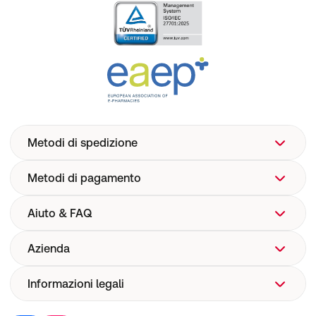
Metodi di spedizione
Metodi di pagamento
Aiuto & FAQ
Azienda
Aiuto
FAQ
Informazioni legali
Chi siamo
Spedizione
Corporate Website
Farmacovigilanza