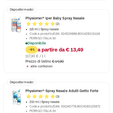
Dispositivi medici
Physiomer® Iper Baby Spray Nasale
(2)
115 ml
| Spray nasale
Codice prodotto/EAN
:
924526888/8004283131118
PERRIGO ITALIA Srl
Disponibile
Allevia la congestione nasale di bambini e neonati, liberando le 
a partire da
€ 13,49
-9%
117,30 € / 1 l
Prezzo di listino
€ 14,90
altre confezioni
Dispositivi medici
Physiomer® Spray Nasale Adulti Getto Forte
(3)
210 ml
| Spray nasale
Codice prodotto/EAN
:
931340778/8004283125872
PERRIGO ITALIA Srl