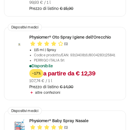
99,93 € / 1 l
Prezzo di listino
€ 15,90
Dispositivi medici
Physiomer® Oto Spray Igiene dell'Orecchio
(1)
115 ml
| Spray
Codice prodotto/EAN
:
931340816/8004283125841
PERRIGO ITALIA Srl
Disponibile
Aiuta a prevenire la formazione di tappi di cerume 100% siero 
a partire da
€ 12,39
-17%
107,74 € / 1 l
Prezzo di listino
€ 14,90
altre confezioni
Dispositivi medici
Physiomer® Baby Spray Nasale
(1)