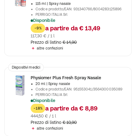
115 ml
| Spray nasale
Codice prodotto/EAN
:
931340766/8004283125896
PERRIGO ITALIA Srl
Disponibile
Spray nebulizzato per neonati, libera le cavità nasali e facilita 
a partire da
€ 13,49
-9%
117,30 € / 1 l
Prezzo di listino
€ 14,90
altre confezioni
Dispositivi medici
Physiomer Plus Fresh Spray Nasale
20 ml
| Spray nasale
Codice prodotto/EAN
:
951553041/3564300035089
PERRIGO ITALIA Srl
Disponibile
Spray nasale con acqua di mare e oli essenziali, decongestio
a partire da
€ 8,89
-18%
444,50 € / 1 l
Prezzo di listino
€ 10,90
altre confezioni