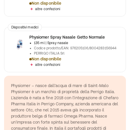
Non disponibile
Soluzione nasale con un getto forte adulti
altre confezioni
Dispositivi medici
Physiomer Spray Nasale Getto Normale
135 ml
| Spray nasale
Codice prodotto/EAN
:
976205106/8004283156944
PERRIGO ITALIA Srl
Non disponibile
Spray che detergele cavità nasali e aiuta a ripristinare la respi
altre confezioni
Physiomer – nasce dall’acqua di mare di Saint-Malo
Physiomer è un marchio di proprietà della Perrigo Italia. 
L’azienda è nata a fine 2018 con l’integrazione di Chefaro 
Pharma Italia in Perrigo Company, azienda americana del 
settore Otc, che nel 2015 aveva già incorporato il 
produttore belga di farmaci Omega Pharma. Nasce 
un’impresa con forte spinta sul benessere del 
consumatore finale. In Italia il portafogli prodotti di 