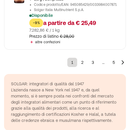
Codice prodotto/EAN
:
945085429/0033984007871
Solgar Italia Multinutrient S.p.A.
Disponibile
Contribuisce alla normale formazione dei globuli rossi
a partire da
€ 25,49
-9%
7.282,86 € / 1 kg
Prezzo di listino
€ 28,00
altre confezioni
1
2
3
…
5
SOLGAR: integratori di qualità dal 1947
L'azienda nasce a New York nel 1947 e, da quel 
momento, si è sempre posta nei confronti del mercato 
degli integratori alimentari come un punto di riferimento 
grazie alla qualità dei prodotti, alla ricerca e al 
raggiungimento di certificazioni Kosher e Halal, a tutela 
delle credenze ebraica e musulmana rispettivamente.