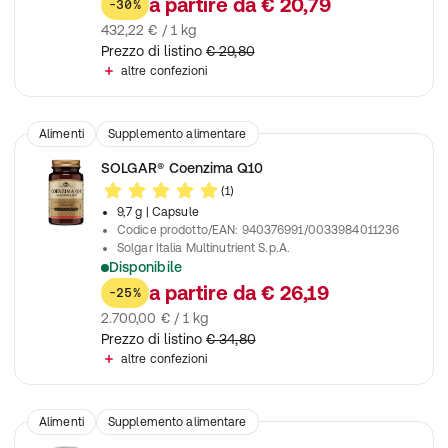
a partire da
€ 20,79
-30%
432,22 € / 1 kg
Prezzo di listino
€ 29,80
altre confezioni
Alimenti
Supplemento alimentare
SOLGAR® Coenzima Q10
(1)
9,7 g
| Capsule
Codice prodotto/EAN
:
940376991/0033984011236
Solgar Italia Multinutrient S.p.A.
Disponibile
Contribuisce all'integrazione di nutrienti in caso di aumentato
a partire da
€ 26,19
-25%
2.700,00 € / 1 kg
Prezzo di listino
€ 34,80
altre confezioni
Alimenti
Supplemento alimentare