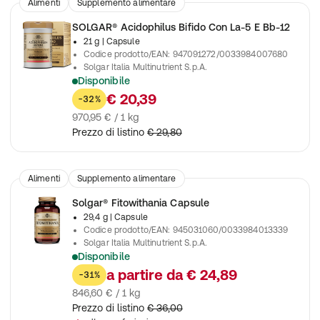
Alimenti
Supplemento alimentare
SOLGAR® Acidophilus Bifido Con La-5 E Bb-12
21 g
| Capsule
Codice prodotto/EAN
:
947091272/0033984007680
Solgar Italia Multinutrient S.p.A.
Disponibile
Favorisce l'equilibrio della flora intestinale.
€ 20,39
-32%
970,95 € / 1 kg
Prezzo di listino
€ 29,80
Alimenti
Supplemento alimentare
Solgar® Fitowithania Capsule
29,4 g
| Capsule
Codice prodotto/EAN
:
945031060/0033984013339
Solgar Italia Multinutrient S.p.A.
Disponibile
Integratore alimentare a base di Withania somnifera
a partire da
€ 24,89
-31%
846,60 € / 1 kg
Prezzo di listino
€ 36,00