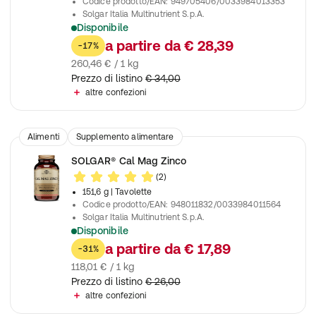
Codice prodotto/EAN
:
949705406/0033984013353
Solgar Italia Multinutrient S.p.A.
Disponibile
Contribuisce all'integrazione di nutrienti in caso di aumentato
a partire da
€ 28,39
-17%
260,46 € / 1 kg
Prezzo di listino
€ 34,00
altre confezioni
Alimenti
Supplemento alimentare
SOLGAR® Cal Mag Zinco
(2)
151,6 g
| Tavolette
Codice prodotto/EAN
:
948011832/0033984011564
Solgar Italia Multinutrient S.p.A.
Disponibile
Contribuisce al mantenimento di ossa e denti normali
a partire da
€ 17,89
-31%
118,01 € / 1 kg
Prezzo di listino
€ 26,00
altre confezioni