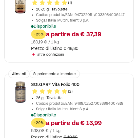
(1)
207,5 g
| Tavolette
Codice prodotto/EAN
:
947022051/0033984006447
Solgar Italia Multinutrient S.p.A.
Disponibile
Contribuisce al mantenimento di ossa e denti sani
a partire da
€ 37,39
-25%
180,19 € / 1 kg
Prezzo di listino
€ 49,80
altre confezioni
Alimenti
Supplemento alimentare
SOLGAR® Vita Folic 400
(2)
26 g
| Tavolette
Codice prodotto/EAN
:
946871252/0033984007918
Solgar Italia Multinutrient S.p.A.
Disponibile
Favorisce la normale funzione del sistema immunitario
a partire da
€ 13,99
-29%
538,08 € / 1 kg
Prezzo di listino
€ 19,60