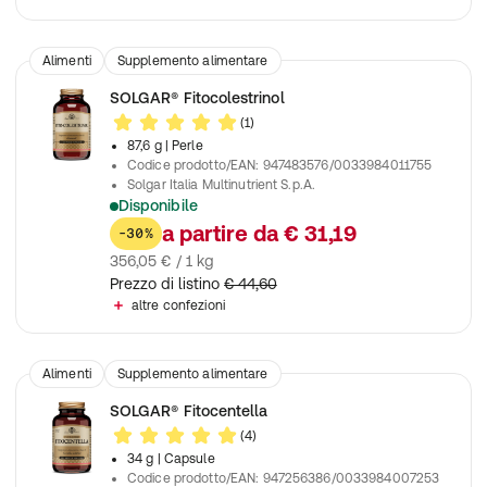
Alimenti
Supplemento alimentare
SOLGAR® Fitocolestrinol
(1)
87,6 g
| Perle
Codice prodotto/EAN
:
947483576/0033984011755
Solgar Italia Multinutrient S.p.A.
Disponibile
Contribuisce a mantenere livelli normali di colesterolo nel sa
a partire da
€ 31,19
-30%
356,05 € / 1 kg
Prezzo di listino
€ 44,60
altre confezioni
Alimenti
Supplemento alimentare
SOLGAR® Fitocentella
(4)
34 g
| Capsule
Codice prodotto/EAN
:
947256386/0033984007253