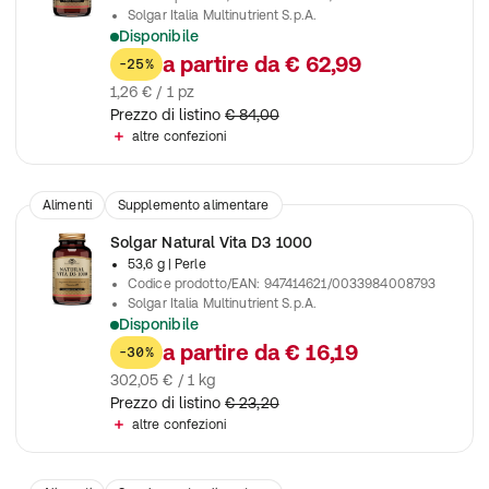
Solgar Italia Multinutrient S.p.A.
Disponibile
Favorisce la produzione di energia cellulare e contribuisce a c
a partire da
€ 62,99
-25%
1,26 € / 1 pz
Prezzo di listino
€ 84,00
altre confezioni
Alimenti
Supplemento alimentare
Solgar Natural Vita D3 1000
53,6 g
| Perle
Codice prodotto/EAN
:
947414621/0033984008793
Solgar Italia Multinutrient S.p.A.
Disponibile
Contribuisce alla normale funzione del sistema immunitario
a partire da
€ 16,19
-30%
302,05 € / 1 kg
Prezzo di listino
€ 23,20
altre confezioni