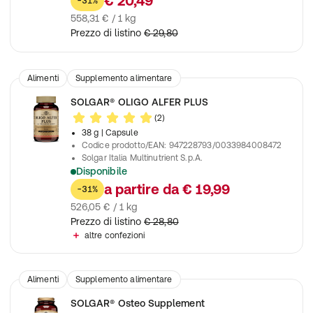
€ 20,49
-31%
558,31 € / 1 kg
Prezzo di listino
€ 29,80
Alimenti
Supplemento alimentare
SOLGAR® OLIGO ALFER PLUS
(2)
38 g
| Capsule
Codice prodotto/EAN
:
947228793/0033984008472
Solgar Italia Multinutrient S.p.A.
Disponibile
Contribuisce alla normale formazione di globuli rossi ed emog
a partire da
€ 19,99
-31%
526,05 € / 1 kg
Prezzo di listino
€ 28,80
altre confezioni
Alimenti
Supplemento alimentare
SOLGAR® Osteo Supplement