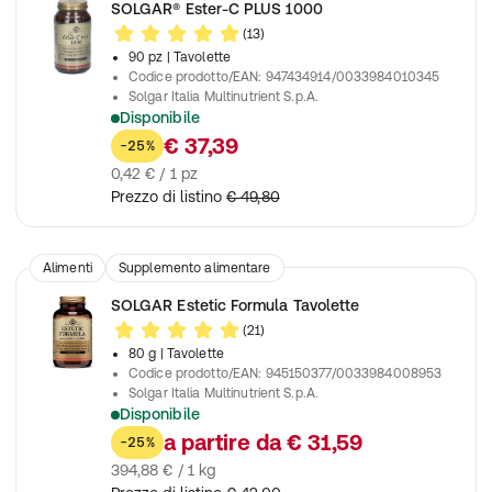
SOLGAR® Ester-C PLUS 1000
(13)
90 pz
| Tavolette
Codice prodotto/EAN
:
947434914/0033984010345
Solgar Italia Multinutrient S.p.A.
Disponibile
Contribuisce alla normale funzione del sistema immunitario
€ 37,39
-25%
0,42 € / 1 pz
Prezzo di listino
€ 49,80
Alimenti
Supplemento alimentare
SOLGAR Estetic Formula Tavolette
(21)
80 g
| Tavolette
Codice prodotto/EAN
:
945150377/0033984008953
Solgar Italia Multinutrient S.p.A.
Disponibile
Favorisce il benessere di pelle, capelli e unghie e protegge le c
a partire da
€ 31,59
-25%
394,88 € / 1 kg