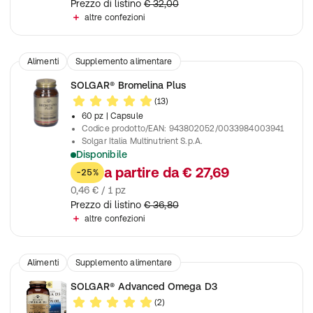
Prezzo di listino
€ 32,00
altre confezioni
Alimenti
Supplemento alimentare
SOLGAR® Bromelina Plus
(13)
60 pz
| Capsule
Codice prodotto/EAN
:
943802052/0033984003941
Solgar Italia Multinutrient S.p.A.
Disponibile
Sostenere la funzione digestiva
a partire da
€ 27,69
-25%
0,46 € / 1 pz
Prezzo di listino
€ 36,80
altre confezioni
Alimenti
Supplemento alimentare
SOLGAR® Advanced Omega D3
(2)