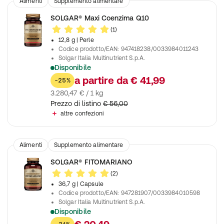
Alimenti
Supplemento alimentare
SOLGAR® Maxi Coenzima Q10
(1)
12,8 g
| Perle
Codice prodotto/EAN
:
947418238/0033984011243
Solgar Italia Multinutrient S.p.A.
Disponibile
Contribuisce ad integrare i nutrienti indicati
a partire da
€ 41,99
-25%
3.280,47 € / 1 kg
Prezzo di listino
€ 56,00
altre confezioni
Alimenti
Supplemento alimentare
SOLGAR® FITOMARIANO
(2)
36,7 g
| Capsule
Codice prodotto/EAN
:
947281907/0033984010598
Solgar Italia Multinutrient S.p.A.
Disponibile
Supporta le funzioni digestive ed epatiche e favorisce le funzio