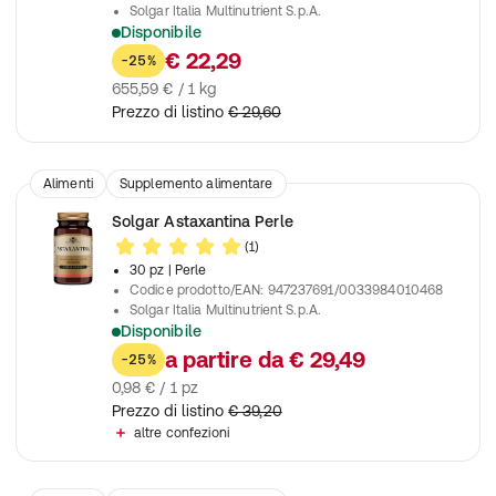
Solgar Italia Multinutrient S.p.A.
Disponibile
Utile al sostegno della funzionalità del microcircolo
€ 22,29
-25%
655,59 € / 1 kg
Prezzo di listino
€ 29,60
Alimenti
Supplemento alimentare
Solgar Astaxantina Perle
(1)
30 pz
| Perle
Codice prodotto/EAN
:
947237691/0033984010468
Solgar Italia Multinutrient S.p.A.
Disponibile
Integratore alimentare a base di astaxantina
a partire da
€ 29,49
-25%
0,98 € / 1 pz
Prezzo di listino
€ 39,20
altre confezioni