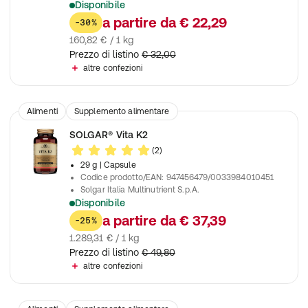
Disponibile
Contribuisce al mantenimento del sistema immunitario
a partire da
€ 22,29
-30%
160,82 € / 1 kg
Prezzo di listino
€ 32,00
altre confezioni
Alimenti
Supplemento alimentare
SOLGAR® Vita K2
(2)
29 g
| Capsule
Codice prodotto/EAN
:
947456479/0033984010451
Solgar Italia Multinutrient S.p.A.
Disponibile
Contribuisce al mantenimento di ossa normali
a partire da
€ 37,39
-25%
1.289,31 € / 1 kg
Prezzo di listino
€ 49,80
altre confezioni