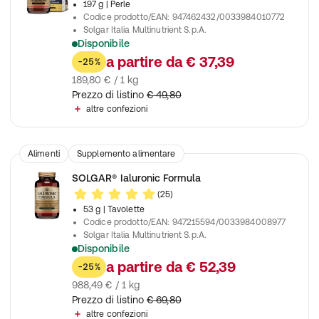
197 g
| Perle
Codice prodotto/EAN
:
947462432/0033984010772
Solgar Italia Multinutrient S.p.A.
Disponibile
Contribuisce alla normale funzione cardiaca
a partire da
€ 37,39
-25%
189,80 € / 1 kg
Prezzo di listino
€ 49,80
altre confezioni
Alimenti
Supplemento alimentare
SOLGAR® Ialuronic Formula
(25)
53 g
| Tavolette
Codice prodotto/EAN
:
947215594/0033984008977
Solgar Italia Multinutrient S.p.A.
Disponibile
Contribuisce al mantenimento del contenuto idrico della pelle
a partire da
€ 52,39
-25%
988,49 € / 1 kg
Prezzo di listino
€ 69,80
altre confezioni