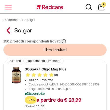
0
Menu
I nostri marchi
Solgar
Solgar
Rilevanza
150 prodotti corrispondenti trovati
Filtra i risultati
Alimenti
Supplemento alimentare
SOLGAR® Oligo Mag Plus
(8)
100 pz
| Tavolette
Codice prodotto/EAN
:
945150668/0033984008939
Solgar Italia Multinutrient S.p.A.
Disponibile
Contribuisce al normale funzionamento del sistema nervoso
a partire da
€ 23,99
-25%
0,24 € / 1 pz