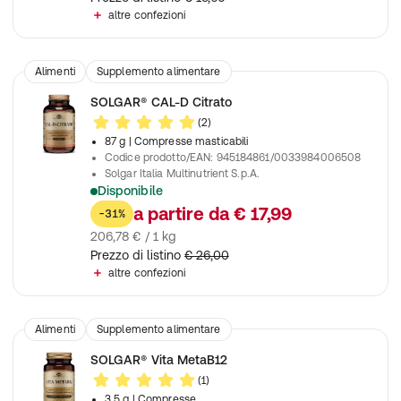
altre confezioni
Alimenti
Supplemento alimentare
SOLGAR® CAL-D Citrato
(2)
87 g
| Compresse masticabili
Codice prodotto/EAN
:
945184861/0033984006508
Solgar Italia Multinutrient S.p.A.
Disponibile
Favorisce l'assorbimento di calcio utile per denti e ossa
a partire da
€ 17,99
-31%
206,78 € / 1 kg
Prezzo di listino
€ 26,00
altre confezioni
Alimenti
Supplemento alimentare
SOLGAR® Vita MetaB12
(1)
3,5 g
| Compresse