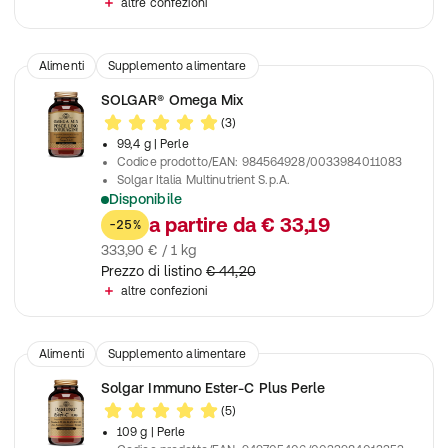
altre confezioni
Alimenti
Supplemento alimentare
SOLGAR® Omega Mix
(3)
99,4 g
| Perle
Codice prodotto/EAN
:
984564928/0033984011083
Solgar Italia Multinutrient S.p.A.
Disponibile
Contribuisce alla normale funzione cardiaca
a partire da
€ 33,19
-25%
333,90 € / 1 kg
Prezzo di listino
€ 44,20
altre confezioni
Alimenti
Supplemento alimentare
Solgar Immuno Ester-C Plus Perle
(5)
109 g
| Perle