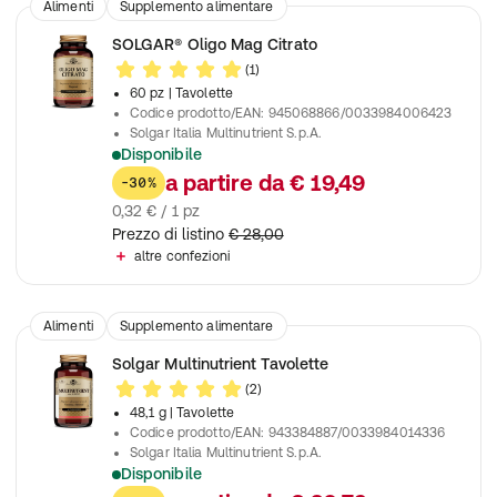
Alimenti
Supplemento alimentare
SOLGAR® Oligo Mag Citrato
(1)
60 pz
| Tavolette
Codice prodotto/EAN
:
945068866/0033984006423
Solgar Italia Multinutrient S.p.A.
Disponibile
Contribuisce all'integrazione di nutrienti in caso di aumentato
a partire da
€ 19,49
-30%
0,32 € / 1 pz
Prezzo di listino
€ 28,00
altre confezioni
Alimenti
Supplemento alimentare
Solgar Multinutrient Tavolette
(2)
48,1 g
| Tavolette
Codice prodotto/EAN
:
943384887/0033984014336
Solgar Italia Multinutrient S.p.A.
Disponibile
Contribuisce all'integrazione di nutrienti in caso di aumentato