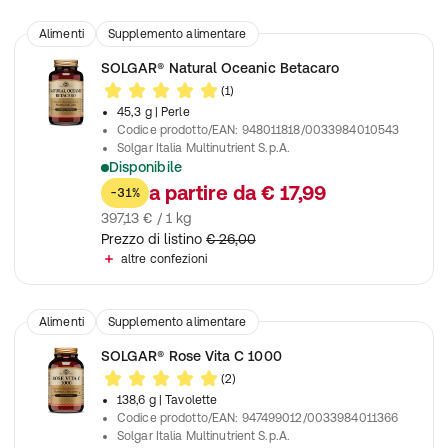
Alimenti
Supplemento alimentare
SOLGAR® Natural Oceanic Betacaro
(1)
45,3 g
| Perle
Codice prodotto/EAN
:
948011818/0033984010543
Solgar Italia Multinutrient S.p.A.
Disponibile
Favorisce il benessere della vista e il trofismo e la funzionalità 
a partire da
€ 17,99
-31%
397,13 € / 1 kg
Prezzo di listino
€ 26,00
altre confezioni
Alimenti
Supplemento alimentare
SOLGAR® Rose Vita C 1000
(2)
138,6 g
| Tavolette
Codice prodotto/EAN
:
947499012/0033984011366
Solgar Italia Multinutrient S.p.A.