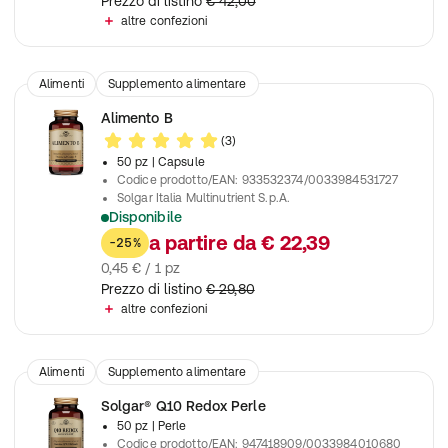
Prezzo di listino
€ 42,00
altre confezioni
Alimenti
Supplemento alimentare
Alimento B
(3)
50 pz
| Capsule
Codice prodotto/EAN
:
933532374/0033984531727
Solgar Italia Multinutrient S.p.A.
Disponibile
Contribuisce alla riduzione di stanchezza e affaticamento
a partire da
€ 22,39
-25%
0,45 € / 1 pz
Prezzo di listino
€ 29,80
altre confezioni
Alimenti
Supplemento alimentare
Solgar® Q10 Redox Perle
50 pz
| Perle
Codice prodotto/EAN
:
947418909/0033984010680