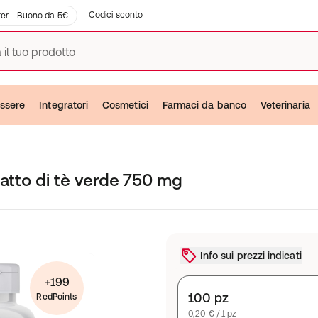
Codici sconto
er - Buono da 5€
 il tuo prodotto
ssere
Integratori
Cosmetici
Farmaci da banco
Veterinaria
ratto di tè verde 750 mg
Info sui prezzi indicati
+199
100 pz
RedPoints
0,20 € / 1 pz