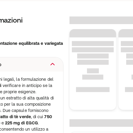
mazioni
entazione equilibrata e variegata
o
i legali, la formulazione del
 verificare in anticipo se la
e proprie esigenze.
n estratto di alta qualità di
to per la sua composizione
G
. Due capsule forniscono
atto di tè verde
, di cui
750
e
e
225 mg di EGCG
.
 consentendo un utilizzo a