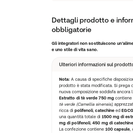
Dettagli prodotto e infor
obbligatorie
Gli integratori non sostituiscono un’alim
e uno stile di vita sano.
Ulteriori informazioni sul prodott
Nota:
A causa di specifiche disposizion
prodotto è stata modificata. Si prega di
nuova composizione soddisfa ancora l
Estratto di tè verde 750 mg
contiene u
tè verde (Camellia sinensis)
, apprezza
ricca di
polifenoli
,
catechine
ed
EGC
una quantità totale di
1500 mg di estr
mg di polifenoli
,
450 mg di catechin
La confezione contiene
100 capsule
,