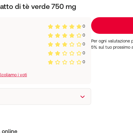
 con abbondante acqua.
ratto di tè verde 750 mg
800 mg di epigallocatechina-
0
vengono assunti altri
0
Per ogni valutazione 
0
5% sul tuo prossimo 
allattamento e ai bambini di
0
0
'uso
:
opo l'apertura. Se
coliamo i voti
to, il prodotto è conservabile
ro di lotto: vedere il fondo
 online