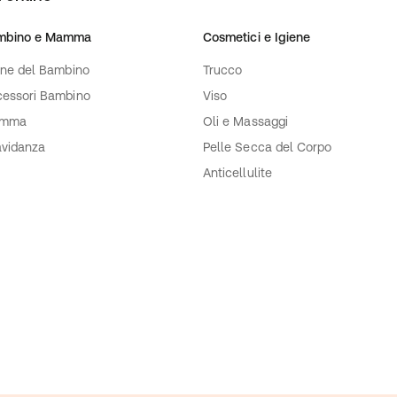
mbino e Mamma
Cosmetici e Igiene
ene del Bambino
Trucco
essori Bambino
Viso
mma
Oli e Massaggi
vidanza
Pelle Secca del Corpo
Anticellulite