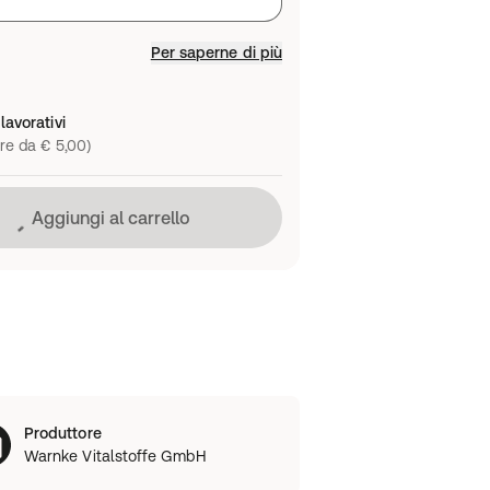
Per saperne di più
lavorativi
re da € 5,00)
Caricamento in corso
Aggiungi al carrello
Produttore
Warnke Vitalstoffe GmbH