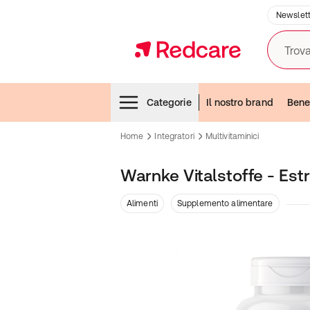
Newslett
Trova
Menubar
Categorie
Il nostro brand
Bene
Home
Integratori
Multivitaminici
Warnke Vitalstoffe - Est
Alimenti
Supplemento alimentare