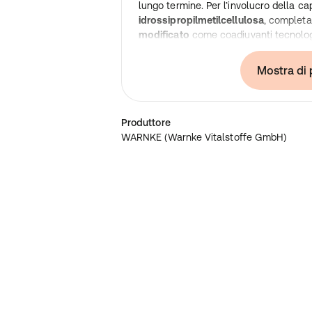
lungo termine. Per l’involucro della ca
idrossipropilmetilcellulosa
, complet
modificato
come coadiuvanti tecnolog
Warnke Vitalstoffe – Qualità farmac
Germany
Mostra di 
• Integratori alimentari di alta qualità
Prodotti secondo gli standard di qual
additivi né coloranti inutili
Produttore
Nota bene:
In qualità di produttori e di
WARNKE (Warnke Vitalstoffe GmbH)
alimentari, non siamo autorizzati a forni
delle sostanze nutritive. Per ulteriori i
consultare la letteratura specialistica 
effettuare un ordine.
Ingredienti
:
Estratto di tè verde (Camellia sinensis
idrossipropilmetilcellulosa (capsula),
amido modificato.
Consumo consigliato
:
Posologia consigliata: