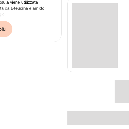
psula viene utilizzata
ata da
L-leucina
e
amido
ici.
eutica tedesca – Made in
più
 prodotti in Germania •
ità e igiene HACCP • Senza
stributori di integratori
re indicazioni sugli effetti
nformazioni si consiglia di
o siti web dedicati prima di
), agente di rivestimento
 L-leucina, antiagglomerante