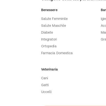
WARNKE (Warnke Vitalstoffe GmbH)
Benessere
Ba
Salute Femminile
Igi
Salute Maschile
Acc
Diabete
Ma
Integratori
Gra
Ortopedia
Farmacia Domestica
Veterinaria
Cani
Gatti
Uccelli