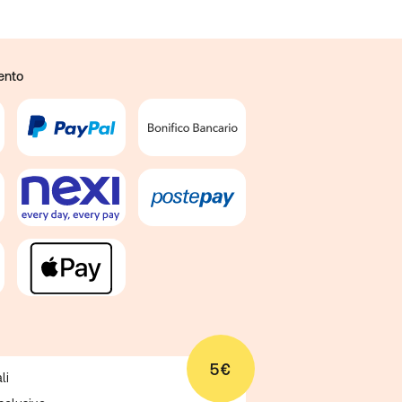
ento
5€
li