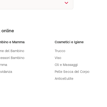
 online
mbino e Mamma
Cosmetici e Igiene
ene del Bambino
Trucco
essori Bambino
Viso
mma
Oli e Massaggi
vidanza
Pelle Secca del Corpo
Anticellulite