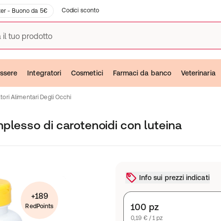
Codici sconto
er - Buono da 5€
 il tuo prodotto
ssere
Integratori
Cosmetici
Farmaci da banco
Veterinaria
tori Alimentari Degli Occhi
plesso di carotenoidi con luteina
Info sui prezzi indicati
+189
100 pz
RedPoints
0,19 € / 1 pz