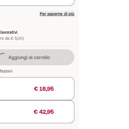
Per saperne di più
lavorativi
re da € 5,00)
Caricamento in corso
Aggiungi al carrello
fezioni
€ 18,95
€ 42,95