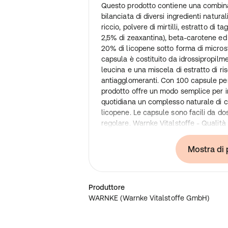
Questo prodotto contiene una combi
bilanciata di diversi ingredienti natural
riccio, polvere di mirtilli, estratto di t
2,5% di zeaxantina), beta-carotene ed 
20% di licopene sotto forma di microsf
capsula è costituito da idrossipropilme
leucina e una miscela di estratto di r
antiagglomeranti. Con 100 capsule pe
prodotto offre un modo semplice per i
quotidiana un complesso naturale di ca
licopene. Le capsule sono facili da do
regolare. Warnke Vitalstoffe - Qualit
in Germany • 100% vegano • Integratori
produzione tedesca • Prodotto secondo
Mostra di 
igiene HACCP • Senza additivi e colora
produttori e distributori di integratori
autorizzati a fornire informazioni sugli 
Produttore
Per ulteriori informazioni, si consiglia 
WARNKE (Warnke Vitalstoffe GmbH)
specialistica o siti web specializzati p
Ingredienti
: