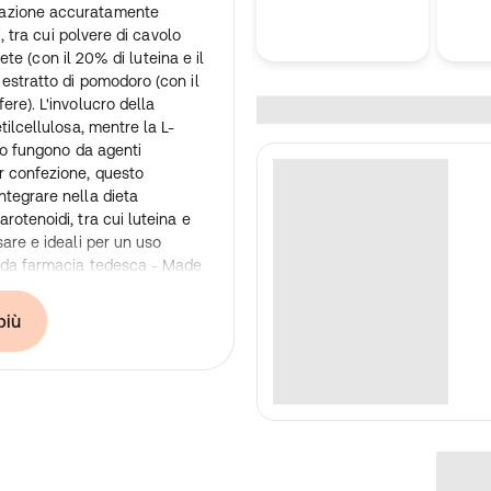
nazione accuratamente
i, tra cui polvere di cavolo
agete (con il 20% di luteina e il
estratto di pomodoro (con il
ere). L'involucro della
tilcellulosa, mentre la L-
iso fungono da agenti
r confezione, questo
ntegrare nella dieta
rotenoidi, tra cui luteina e
sare e ideali per un uso
à da farmacia tedesca - Made
 alimentari di alta qualità di
 gli standard di qualità e
più
nti Nota bene: in qualità di
 alimentari, non siamo
effetti delle sostanze vitali.
di consultare la letteratura
rima di effettuare un ordine.