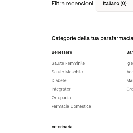
Filtra recensioni
Italiano (0)
Dati del produttore
:
WARNKE (Warnke Vitalstoffe GmbH)
Categorie della tua parafarmacia
Benessere
Ba
Salute Femminile
Igi
Salute Maschile
Acc
Diabete
Ma
Integratori
Gra
Ortopedia
Farmacia Domestica
Veterinaria