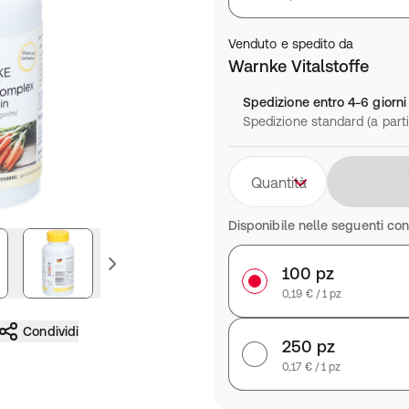
Venduto e spedito da
Warnke Vitalstoffe
Spedizione entro 4-6 giorni 
Spedizione standard (a parti
Quantità
Disponibile nelle seguenti con
ssiva
immagine precedente
100 pz
0,19 € / 1 pz
Condividi
250 pz
0,17 € / 1 pz