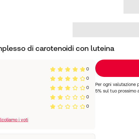
ca oleracea L.), polvere di
, agente di rivestimento
ella capsula), estratto di
 2,5% di zeaxantina), beta-
o; Lycopersicon esculentum
 forma di beadlets), L-
tratti di riso
plesso di carotenoidi con luteina
n pasto con abbondante
0
0
'uso
:
Per ogni valutazione 
0
5% sul tuo prossimo 
opo l'apertura. Se
0
to, il prodotto è conservabile
ro di lotto: vedere il fondo
0
coliamo i voti