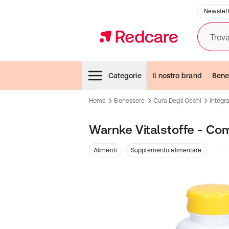
Newslett
Trova
Menubar
Categorie
Il nostro brand
Bene
Home
Benessere
Cura Degli Occhi
Integra
Warnke Vitalstoffe - Com
Alimenti
Supplemento alimentare