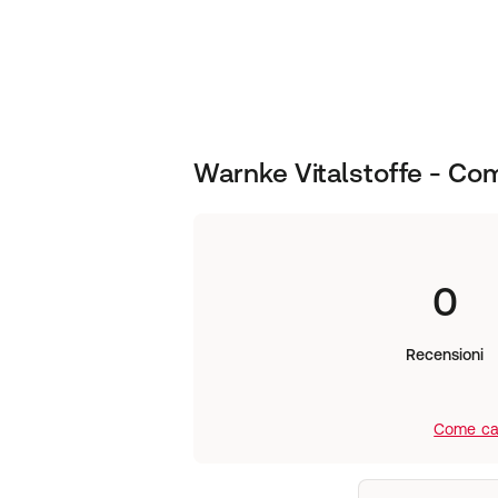
Polvere di cavolo riccio (foglia; Brassi
mirtillo (frutto; Vaccinium myrtillus L.)
idrossipropilmetilcellulosa (involucro d
tagete (contiene il 20% di luteina e il
carotene, estratto di pomodoro (frutt
Mill.; contiene il 20% di licopene sotto
leucina, antiagglomerante: miscela di es
Warnke Vitalstoffe - Com
Consumo consigliato
:
Adulti: 1 capsula al giorno durante u
acqua.
0
Istruzioni per la conservazione e l
Chiudere sempre bene la confezione d
conservato chiuso e in un luogo asciut
Recensioni
almeno fino alla data di scadenza/nume
della confezione
Come cal
Quantità di riempimento netta
:
0.059kg