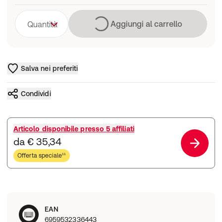
Caricamento in co
Aggiungi al carrello
Quantità
Salva nei preferiti
Condividi
Articolo disponibile presso
5 affiliati
da € 35,34
Offerta speciale¹¹
EAN
6959532336443