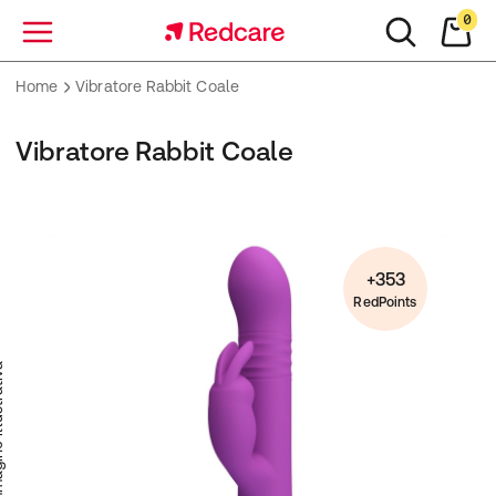
0
Menu
Home
Vibratore Rabbit Coale
Vibratore Rabbit Coale
+353
RedPoints
trativa