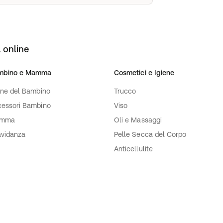
 online
mbino e Mamma
Cosmetici e Igiene
ene del Bambino
Trucco
essori Bambino
Viso
mma
Oli e Massaggi
vidanza
Pelle Secca del Corpo
Anticellulite