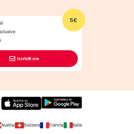
5€
li
sclusive
i
Iscriviti ora
Austria
Svizzera
Francia
Italia