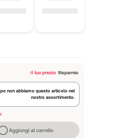
Il tuo prezzo
Risparmio
ppo non abbiamo questo articolo nel
nostro assortimento.
o
Caricamento in corso
Aggiungi al carrello