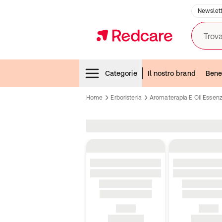
Newslett
Trova
Menubar
Categorie
Il nostro brand
Bene
Home
Erboristeria
Aromaterapia E Oli Essenzi