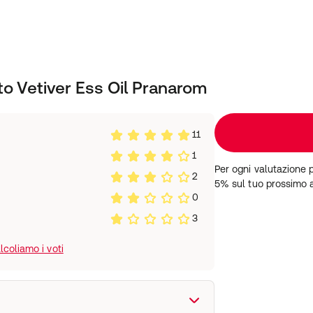
to Vetiver Ess Oil Pranarom
11
1
Per ogni valutazione 
2
5% sul tuo prossimo 
0
3
coliamo i voti