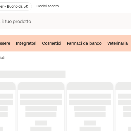
Codici sconto
er - Buono da 5€
 il tuo prodotto
ssere
Integratori
Cosmetici
Farmaci da banco
Veterinaria
ali