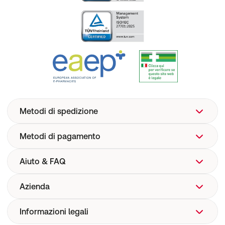
Metodi di spedizione
Metodi di pagamento
Aiuto & FAQ
Azienda
Aiuto
FAQ
Informazioni legali
Chi siamo
Spedizione