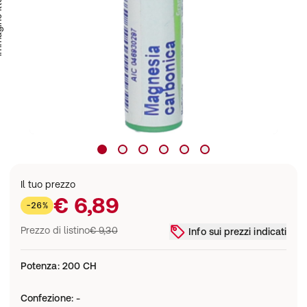
trativa
Il tuo prezzo
€ 6,89
-26%
Prezzo di listino
€ 9,30
Info sui prezzi indicati
Potenza
:
200 CH
Confezione
:
-