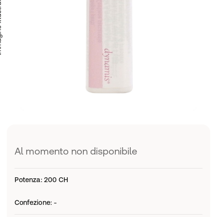
trativa
Al momento non disponibile
Potenza
:
200 CH
Confezione
:
-