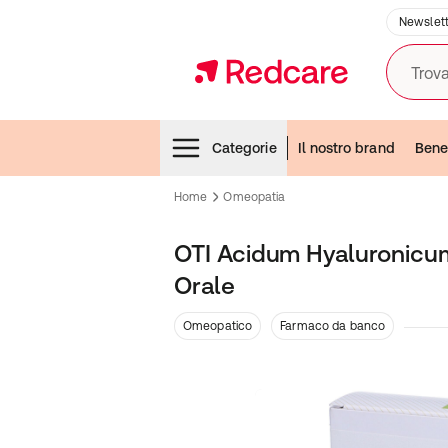
Newslett
Trova
Menubar
Categorie
Il nostro brand
Bene
Home
Omeopatia
OTI Acidum Hyaluronicum
Orale
Omeopatico
Farmaco da banco