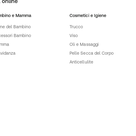
 online
mbino e Mamma
Cosmetici e Igiene
ene del Bambino
Trucco
essori Bambino
Viso
mma
Oli e Massaggi
vidanza
Pelle Secca del Corpo
Anticellulite