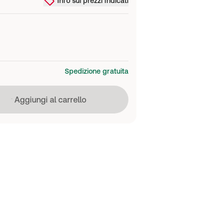
Info sui prezzi indicati
Spedizione gratuita
Caricamento in corso
Aggiungi al carrello