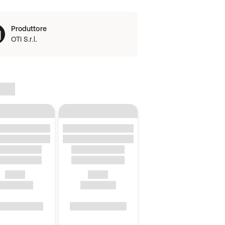
Produttore
OTI S.r.l.