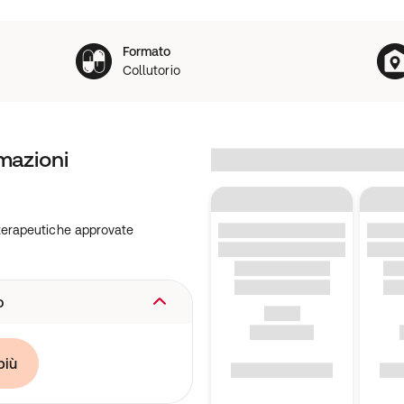
Formato
Collutorio
mazioni
terapeutiche approvate
o
ioni terapeutiche
più