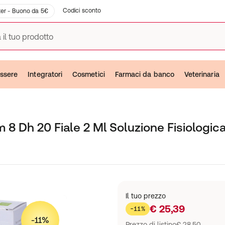
Codici sconto
er - Buono da 5€
 il tuo prodotto
ssere
Integratori
Cosmetici
Farmaci da banco
Veterinaria
 8 Dh 20 Fiale 2 Ml Soluzione Fisiologi
Il tuo prezzo
€ 25,39
-11%
-11%
Prezzo di listino
€ 28,50