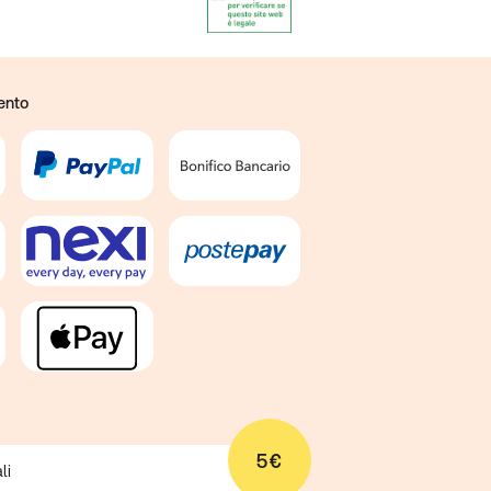
ento
5€
li