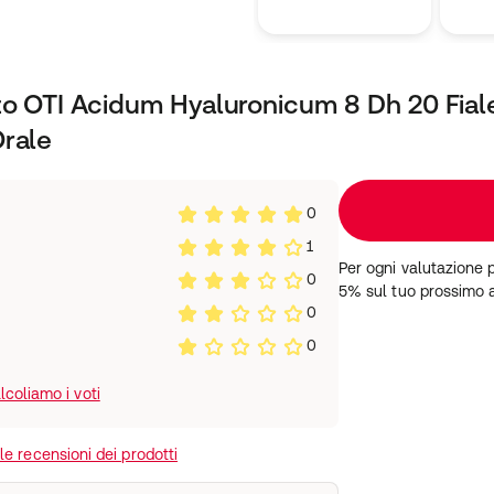
to OTI Acidum Hyaluronicum 8 Dh 20 Fial
Orale
0
1
Per ogni valutazione 
0
5% sul tuo prossimo 
0
0
coliamo i voti
e recensioni dei prodotti