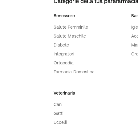
Categorie della tua parafarmacia
Benessere
Ba
Salute Femminile
Igi
Salute Maschile
Acc
Diabete
Ma
Integratori
Gra
Ortopedia
Farmacia Domestica
Veterinaria
Cani
Gatti
Uccelli