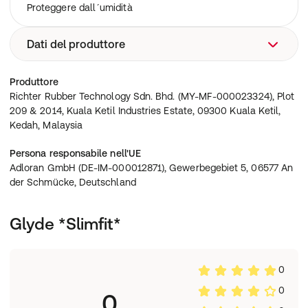
Proteggere dall´umidità
Dati del produttore
Richter Rubber Technology Sdn. Bhd. (MY-MF-
Produttore
000023324), Plot 209 & 2014, Kuala Ketil Industries
Richter Rubber Technology Sdn. Bhd. (MY-MF-000023324), Plot
Estate, 09300 Kuala Ketil, Kedah, Malaysia
209 & 2014, Kuala Ketil Industries Estate, 09300 Kuala Ketil,
Kedah, Malaysia
Persona responsabile nell'UE
Adloran GmbH (DE-IM-000012871), Gewerbegebiet 5, 06577 An
der Schmücke, Deutschland
Glyde *Slimfit*
0
0
0