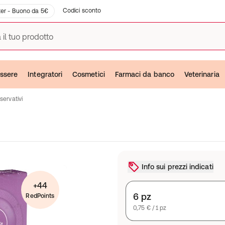
Codici sconto
er - Buono da 5€
 il tuo prodotto
ssere
Integratori
Cosmetici
Farmaci da banco
Veterinaria
servativi
Info sui prezzi indicati
+44
6 pz
RedPoints
0,75 € / 1 pz