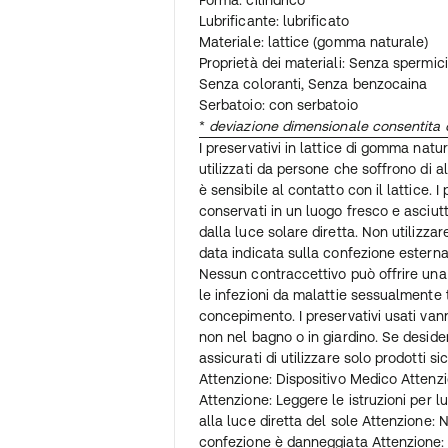
Forma: cilindrico
Lubrificante: lubrificato
Materiale: lattice (gomma naturale)
Proprietà dei materiali: Senza spermic
Senza coloranti, Senza benzocaina
Serbatoio: con serbatoio
*
deviazione dimensionale consentita 
I preservativi in ​​lattice di gomma na
utilizzati da persone che soffrono di all
è sensibile al contatto con il lattice. 
conservati in un luogo fresco e asciutt
dalla luce solare diretta. Non utilizzar
data indicata sulla confezione esterna o
Nessun contraccettivo può offrire un
le infezioni da malattie sessualmente t
concepimento. I preservativi usati van
non nel bagno o in giardino. Se desideri 
assicurati di utilizzare solo prodotti sic
Attenzione: Dispositivo Medico Attenzi
Attenzione: Leggere le istruzioni per 
alla luce diretta del sole Attenzione: N
confezione è danneggiata Attenzione: 