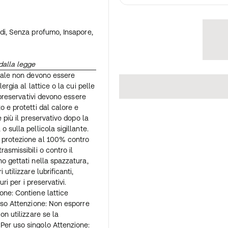
idi, Senza profumo, Insapore,
dalla legge
turale non devono essere
ergia al lattice o la cui pelle
I preservativi devono essere
o e protetti dal calore e
e più il preservativo dopo la
 sulla pellicola sigillante.
a protezione al 100% contro
rasmissibili o contro il
no gettati nella spazzatura,
utilizzare lubrificanti,
uri per i preservativi.
one: Contiene lattice
luso Attenzione: Non esporre
on utilizzare se la
Per uso singolo Attenzione: