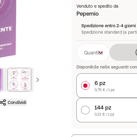
Venduto e spedito da
Pepemio
Spedizione entro 2-4 giorni 
Spedizione standard (a parti
Quantità
Disponibile nelle seguenti con
ssiva
immagine precedente
6 pz
0,75 € / 1 pz
Condividi
144 pz
0,21 € / 1 pz