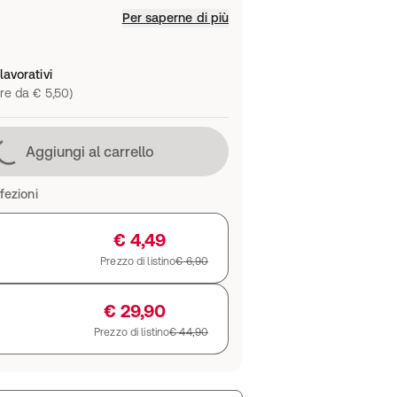
Per saperne di più
lavorativi
re da € 5,50)
Caricamento in corso
Aggiungi al carrello
fezioni
€ 4,49
Prezzo di listino
€ 6,90
€ 29,90
Prezzo di listino
€ 44,90