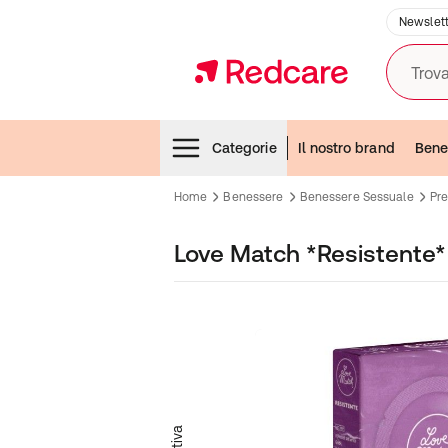
Newslett
Trova
Menubar
Categorie
Il nostro brand
Bene
Home
Benessere
Benessere Sessuale
Pre
Love Match *Resistente*