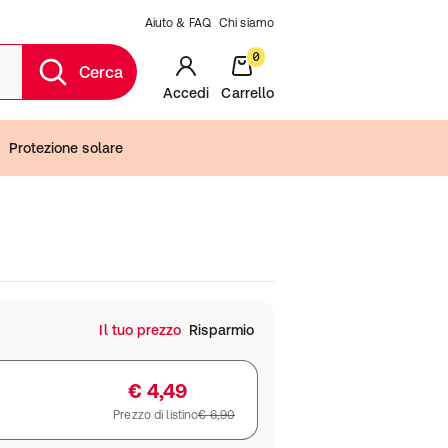
Aiuto & FAQ
Chi siamo
0
Cerca
Accedi
Carrello
Protezione solare
Il tuo prezzo
Risparmio
€ 4,49
Prezzo di listino
€ 6,90