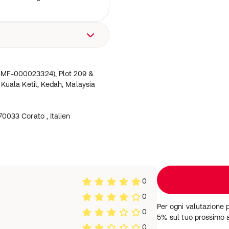
 (MY-MF-000023324), Plot
ate, 09300 Kuala Ketil,
Y-MF-000023324), Plot 209 &
 Kuala Ketil, Kedah, Malaysia
70033 Corato , Italien
0
0
Per ogni valutazione 
0
5% sul tuo prossimo 
0