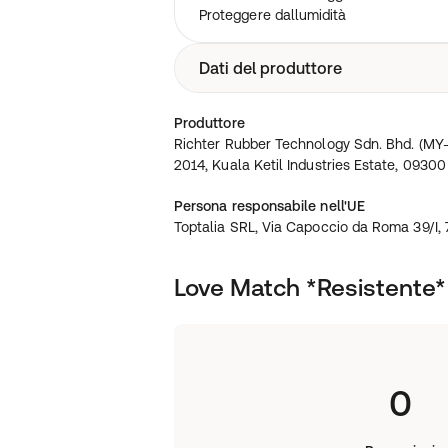
Proteggere dallumidità
Dati del produttore
Richter Rubber Technology Sdn. Bhd.
Produttore
209 & 2014, Kuala Ketil Industries Est
Richter Rubber Technology Sdn. Bhd. (M
Kedah, Malaysia
2014, Kuala Ketil Industries Estate, 09300
Persona responsabile nell'UE
Toptalia SRL, Via Capoccio da Roma 39/I, 
Love Match *Resistente*
0