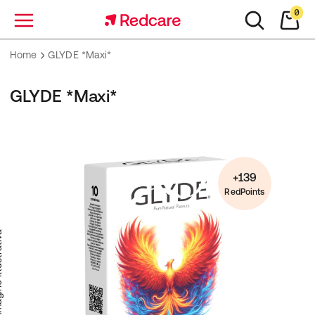
0
Menu
Home
GLYDE *Maxi*
GLYDE *Maxi*
+139
RedPoints
trativa