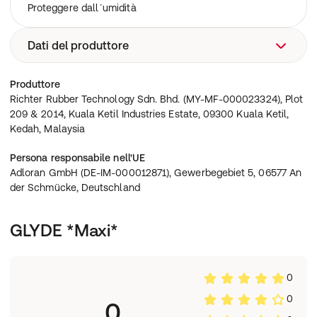
Proteggere dall´umidità
Dati del produttore
Richter Rubber Technology Sdn. Bhd. (MY-MF-
Produttore
000023324), Plot 209 & 2014, Kuala Ketil Industries
Richter Rubber Technology Sdn. Bhd. (MY-MF-000023324), Plot
Estate, 09300 Kuala Ketil, Kedah, Malaysia
209 & 2014, Kuala Ketil Industries Estate, 09300 Kuala Ketil,
Kedah, Malaysia
Persona responsabile nell'UE
Adloran GmbH (DE-IM-000012871), Gewerbegebiet 5, 06577 An
der Schmücke, Deutschland
GLYDE *Maxi*
0
0
0