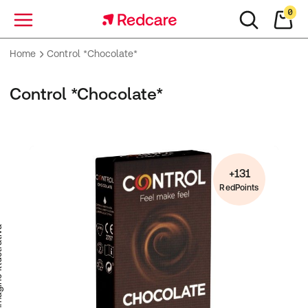
0
Menu
Home
Control *Chocolate*
Control *Chocolate*
+131
RedPoints
trativa