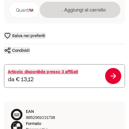
Caricamento in co
Aggiungi al carrello
Quantità
Salva nei preferiti
Condividi
Articolo disponibile presso
3 affiliati
da € 13,12
EAN
8852961021738
Formato