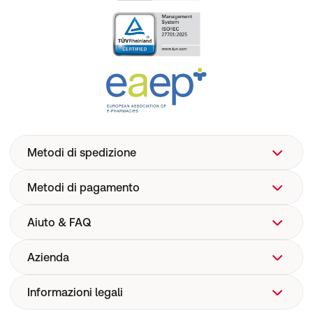
Metodi di spedizione
Metodi di pagamento
Aiuto & FAQ
Azienda
Aiuto
FAQ
Informazioni legali
Chi siamo
Spedizione
Corporate Website