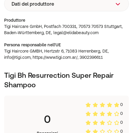
Dati del produttore
Ingredientes: water (aqua/eau), sodium laureth sulfate,
cocamidopropyl betaine, fragrance (parfum),
dimethiconol, glycol distearate, sodium chloride,
Tigi Haircare GmbH, Postfach 700331, 70573 70573
Produttore
glycerin, carbomer, tea-dodecylbenzenesulfonate, guar
Stuttgart, Baden-Württemberg, DE,
Tigi Haircare GmbH, Postfach 700331, 70573 70573 Stuttgart,
hydroxypropyltrimonium chloride, amodimethicone,
legal@elidabeauty.com
Baden-Württemberg, DE, legal@elidabeauty.com
laureth-23, citric acid, ppg-9, tetrasodium edta, dmdm
hydantoin, phenoxyethanol, sodium benzoate, peg-45m,
Persona responsabile nell'UE
magnesium nitrate, cetrimonium chloride, trideceth-12,
Tigi Haircore GMBH, Hertzstr 6, 71083 Herrenberg, DE,
magnesium chloride, silica, methylchloroisothiazolinone,
info@tigi.com, https://www.tigi.com.ar/, 3902396611
methylisothiazolinone, limonene, linalool, mica (ci 77019),
titanium dioxide (ci 77891).
Tigi Bh Resurrection Super Repair
Shampoo
0
0
0
0
0