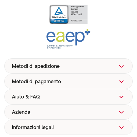
Metodi di spedizione
Metodi di pagamento
Aiuto & FAQ
Azienda
Aiuto
FAQ
Informazioni legali
Chi siamo
Spedizione
Corporate Website