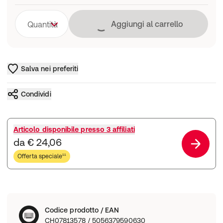
Caricamento in co
Aggiungi al carrello
Quantità
Salva nei preferiti
Condividi
Articolo disponibile presso
3 affiliati
da € 24,06
Offerta speciale¹¹
Codice prodotto / EAN
CH07813578 / 5056379590630