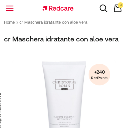
0
Menu
Home
cr Maschera idratante con aloe vera
cr Maschera idratante con aloe vera
+240
RedPoints
trativa