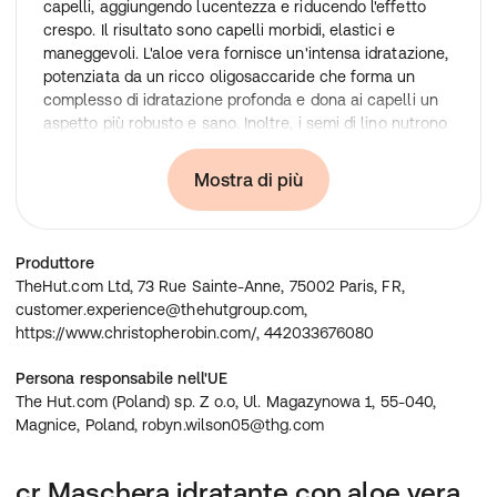
capelli, aggiungendo lucentezza e riducendo l'effetto
crespo. Il risultato sono capelli morbidi, elastici e
maneggevoli. L'aloe vera fornisce un'intensa idratazione,
potenziata da un ricco oligosaccaride che forma un
complesso di idratazione profonda e dona ai capelli un
aspetto più robusto e sano. Inoltre, i semi di lino nutrono
istantaneamente i capelli secchi, facendoli apparire
radiosi e rivitalizzati. Per chi è indicata questa
Mostra di più
maschera? Se avete capelli secchi e spenti, questa
maschera è la soluzione che fa per voi. Cambia la tua
routine di cura dei capelli e dona ai tuoi capelli
Produttore
un'idratazione profonda e una lucentezza radiosa.
TheHut.com Ltd, 73 Rue Sainte-Anne, 75002 Paris, FR,
Ingredienti
:
customer.experience@thehutgroup.com,
https://www.christopherobin.com/, 442033676080
aloe barbadensis leaf juice, aqua/water/eau,
propanediol, cetearyl alcohol, behenamidopropyl
Persona responsabile nell'UE
dimethylamine, glycerin, caprylic/capric triglyceride,
The Hut.com (Poland) sp. Z o.o, Ul. Magazynowa 1, 55-040,
sodium pca, lactic acid, fragrance (parfum),
Magnice, Poland, robyn.wilson05@thg.com
fructooligosaccharides, linseed acid, tocopherol,
cyamopsis tetragonoloba (guar) gum, sodium benzoate,
argania spinosa kernel oil, potassium sorbate,
cr Maschera idratante con aloe vera