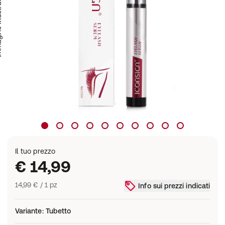
trativa
Il tuo prezzo
€ 14,99
14,99 € / 1 pz
Info sui prezzi indicati
Variante
:
Tubetto