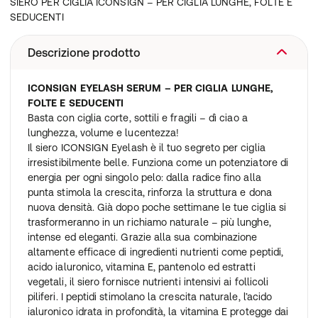
SIERO PER CIGLIA ICONSIGN – PER CIGLIA LUNGHE, FOLTE E
SEDUCENTI
Descrizione prodotto
ICONSIGN EYELASH SERUM – PER CIGLIA LUNGHE,
FOLTE E SEDUCENTI
Basta con ciglia corte, sottili e fragili – dì ciao a
lunghezza, volume e lucentezza!
Il siero ICONSIGN Eyelash è il tuo segreto per ciglia
irresistibilmente belle. Funziona come un potenziatore di
energia per ogni singolo pelo: dalla radice fino alla
punta stimola la crescita, rinforza la struttura e dona
nuova densità. Già dopo poche settimane le tue ciglia si
trasformeranno in un richiamo naturale – più lunghe,
intense ed eleganti. Grazie alla sua combinazione
altamente efficace di ingredienti nutrienti come peptidi,
acido ialuronico, vitamina E, pantenolo ed estratti
vegetali, il siero fornisce nutrienti intensivi ai follicoli
piliferi. I peptidi stimolano la crescita naturale, l’acido
ialuronico idrata in profondità, la vitamina E protegge dai