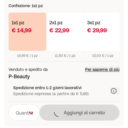
Confezione
:
1x1 pz
1x1 pz
2x1 pz
3x1 pz
€ 14,99
€ 22,99
€ 29,99
14,99 € / 1 pz
11,50 € / 1 pz
10,00 € / 1 pz
Venduto e spedito da
Per saperne di più
P-Beauty
Spedizione entro 1-2 giorni lavorativi
Spedizione espressa (a partire da € 5,99)
Caricamento in co
Aggiungi al carrello
Quantità