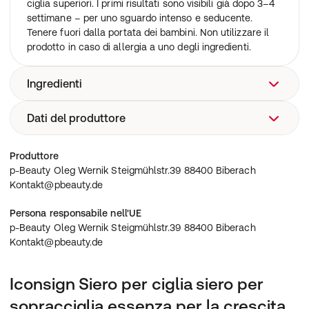
ciglia superiori. I primi risultati sono visibili già dopo 3–4
settimane – per uno sguardo intenso e seducente.
Tenere fuori dalla portata dei bambini. Non utilizzare il
prodotto in caso di allergia a uno degli ingredienti.
Ingredienti
Dati del produttore
Water, Glycerin, Butylene Glycol, Forsythia Extract,
Prickly Pear Fruit Extract,Triethanolamine, Carbomen,
Sodium Hyaluronate, Caramel Color, Disodium EDTA,
p-Beauty Oleg Wernik Steigmühlstr.39 88400 Biberach
Produttore
Myristoyl Pentapeptide 4, Serisin, Chlorella Extract,
Kontakt@pbeauty.de
p-Beauty Oleg Wernik Steigmühlstr.39 88400 Biberach
Centella Asiatica Extract, Scutellaria Root Extract,
Kontakt@pbeauty.de
Sophora Radix Root Extract, Licorice root extract,
Rehmannia roet extract, Poria cocos extract, Ginseng
Persona responsabile nell'UE
root extract.
p-Beauty Oleg Wernik Steigmühlstr.39 88400 Biberach
Kontakt@pbeauty.de
Iconsign Siero per ciglia siero per
sopracciglia essenza per la crescita