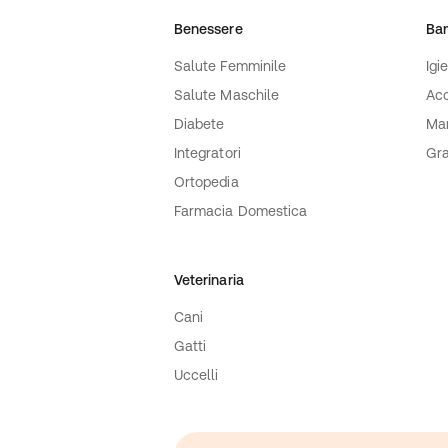
Benessere
Ba
Salute Femminile
Igi
Salute Maschile
Acc
Diabete
Ma
Integratori
Gra
Ortopedia
Farmacia Domestica
Veterinaria
Cani
Gatti
Uccelli