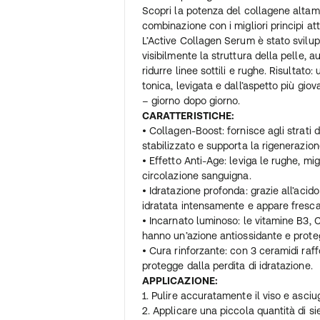
Scopri la potenza del collagene altam
combinazione con i migliori principi att
L’Active Collagen Serum è stato svilup
visibilmente la struttura della pelle,
ridurre linee sottili e rughe. Risultato
tonica, levigata e dall’aspetto più gi
– giorno dopo giorno.
CARATTERISTICHE:
• Collagen-Boost: fornisce agli strati 
stabilizzato e supporta la rigenerazion
• Effetto Anti-Age: leviga le rughe, migl
circolazione sanguigna.
• Idratazione profonda: grazie all’acido
idratata intensamente e appare fresca
• Incarnato luminoso: le vitamine B3, C
hanno un’azione antiossidante e protegg
• Cura rinforzante: con 3 ceramidi raf
protegge dalla perdita di idratazione.
APPLICAZIONE:
1. Pulire accuratamente il viso e asci
2. Applicare una piccola quantità di s