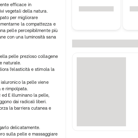
ente efficace in
ivi vegetali della natura.
pato per migliorare
 aumentarne la compattezza e
: una pelle percepibilmente più
ovane con una luminosità sana
della pelle prezioso collagene
e naturale.
iora l’elasticità e stimola la
 ialuronico la pelle viene
 e rimpolpata.
 ed E illuminano la pelle,
ono dai radicali liberi.
forza la barriera cutanea e
ugarlo delicatamente.
iero sulla pelle e massaggiare