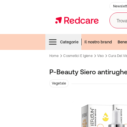
Newslett
Trova
Menubar
Categorie
Il nostro brand
Bene
Home
Cosmetici E Igiene
Viso
Cura Del Vi
P-Beauty Siero antirughe 
Vegetale