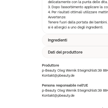
delicatamente con la punta delle dita.
3. Dopo l’assorbimento applicare la c
4. Per risultati ottimali utilizzare matti
Avvertenze:
Tenere fuori dalla portata dei bambini.
si è allergici a uno degli ingredienti.
Ingredienti
Dati del produttore
Aqua, Collagen, Matrixyl 3000, Aloe B
Asorbic Acid (Vitamin C), MSM, Sodiu
Acid), Niacinamide (Vitamin B3), Alpha
p-Beauty Oleg Wernik Steigmühlstr.3
Produttore
Witch Hazel, Carbomer, (2s)-2-Amino-
Kontakt@pbeauty.de
p-Beauty Oleg Wernik Steigmühlstr.39 88
Kosher Vegetable Glycerin, Jojoba Oil
Kontakt@pbeauty.de
Glycerin, Vitamin E, Horsetail Plant Ex
Dandelion Extract. Essential Oils (Pink
Persona responsabile nell'UE
Ylang), Ceramide NP, Ceramide AP, C
p-Beauty Oleg Wernik Steigmühlstr.39 88
Kontakt@pbeauty.de