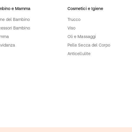
mbino e Mamma
Cosmetici e Igiene
ene del Bambino
Trucco
essori Bambino
Viso
mma
Oli e Massaggi
vidanza
Pelle Secca del Corpo
Anticellulite