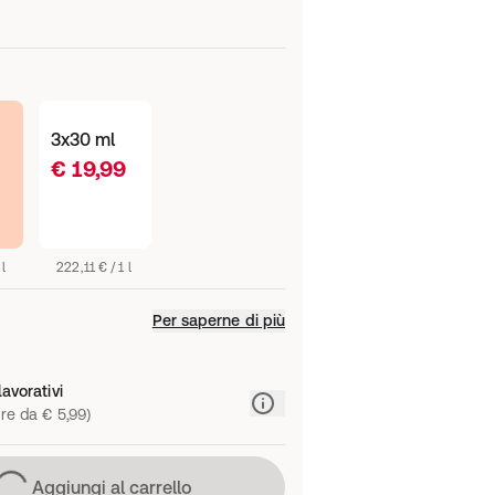
3x30 ml
€ 19,99
l
222,11 € / 1 l
Per saperne di più
lavorativi
re da € 5,99)
Caricamento in corso
Aggiungi al carrello