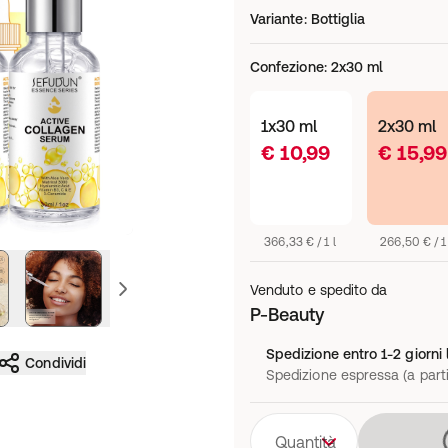
Variante
:
Bottiglia
Confezione
:
2x30 ml
1x30 ml
2x30 ml
€ 10,99
€ 15,99
366,33 € / 1 l
266,50 € / 1 
ssiva
immagine precedente
Venduto e spedito da
P-Beauty
Spedizione entro 1-2 giorni 
Condividi
Spedizione espressa (a parti
Quantità