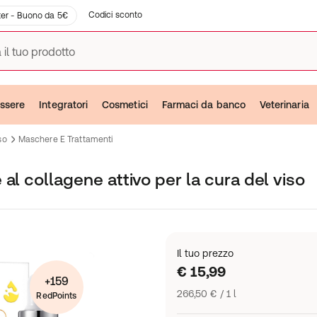
Codici sconto
er - Buono da 5€
 il tuo prodotto
ssere
Integratori
Cosmetici
Farmaci da banco
Veterinaria
so
Maschere E Trattamenti
al collagene attivo per la cura del viso
Il tuo prezzo
€ 15,99
+159
266,50 € / 1 l
RedPoints